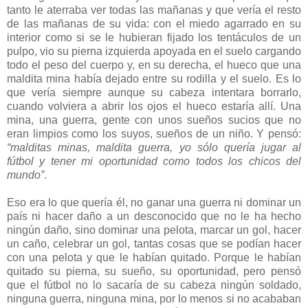
tanto le aterraba ver todas las mañanas y que vería el resto
de las mañanas de su vida: con el miedo agarrado en su
interior como si se le hubieran fijado los tentáculos de un
pulpo, vio su pierna izquierda apoyada en el suelo cargando
todo el peso del cuerpo y, en su derecha, el hueco que una
maldita mina había dejado entre su rodilla y el suelo. Es lo
que vería siempre aunque su cabeza intentara borrarlo,
cuando volviera a abrir los ojos el hueco estaría allí. Una
mina, una guerra, gente con unos sueños sucios que no
eran limpios como los suyos, sueños de un niño. Y pensó:
“malditas minas, maldita guerra, yo sólo quería jugar al
fútbol y tener mi oportunidad como todos los chicos del
mundo”
.
Eso era lo que quería él, no ganar una guerra ni dominar un
país ni hacer daño a un desconocido que no le ha hecho
ningún daño, sino dominar una pelota, marcar un gol, hacer
un caño, celebrar un gol, tantas cosas que se podían hacer
con una pelota y que le habían quitado. Porque le habían
quitado su pierna, su sueño, su oportunidad, pero pensó
que el fútbol no lo sacaría de su cabeza ningún soldado,
ninguna guerra, ninguna mina, por lo menos si no acababan