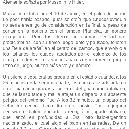
Alemania soñada por Mussolini y Hitler.
Mussolini estaba, aquel 10 de Junio, en el palco de honor.
Lo peor había pasado, pues se creía que Checoslovaquia
no sería enemigo de consideración en la final, a pesar de
contar en la portería con el famoso Planicka, un portero
excepcional. Pero los checos no querían ser víctimas
propiciatorias: con su típico juego lento y pausado, tejieron
una "tela de araña" en el centro del campo, que envolvió a
los italianos, los cuales, agotados por el esfuerzo de los
días precedentes, se veían incapaces de imponer su propio
ritmo de juego, mucho más vivo y dinámico.
Un silencio sepulcral se produjo en el estadio cuando, a los
26 minutos de la segunda parte, los checos se adelantaron
en el marcador gracias a un error del guardameta italiano,
que se lanzó tarde y mal a atajar un disparo, sin aparente
peligro, del extremo Puc. A los 32 minutos, un disparo del
delantero centro checo dio en el poste. Fue la jugada
decisiva: el balón rebotado lo recogió un jugador italiano,
que lanzó en profundidad a Orsi, otro ítalo-argentino
nacionalizado, el cual alojó el balón en las redes. De un
posible 2-0 para Checoslovaquia, a diez minutos del final,