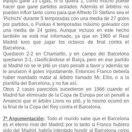
equipo gane 13 Ligas, ni si quiera 1, como mucho puede
hacer que gane partidos aislados. Además el árbitros no
pueden influir tanto como para que Alfredo Di Stefano sea el
‘Pichichi’ durante 5 temporadas con una media de 27 goles
por partidos, o Puskas 4 temporadas máximo goleador con
una media de 24 goles. Aunque incluso en este hecho
también se está mal informado, ya que en 1960 el Real
Madrid tuvo que jugar los octavos de final contra el
Barcelona.
Quedaron 2-2 en Chamartín, y en campo del Barcelona
quedaron 2-1, clasificándose el Barça, pero en ese partido
al Madrid no se le pitó un claro penalti a favor y además se
le anularon 4 goles injustamente. Entonces Franco debería
haber mandado matar al árbitro llamado Mr. Ellis, o a la
plantilla del Barcelona, y no fue así.
Otros 2 casos parecidos sucedieron en 1966 cuando el
Madrid fue eliminado de la Copa de Europa por un penalti a
Amancio que el árbitro Lloris no pitó, y lo mismo ocurrió en
la final de la Copa del Rey contra el Barcelona.
7ª Argumentación
:
Todo el mundo sabe que el Barcelona
es el eterno rival del Madrid; por lo tanto si Franco hubiera
sido del Madrid, habría intentado hundir al Barcelona como