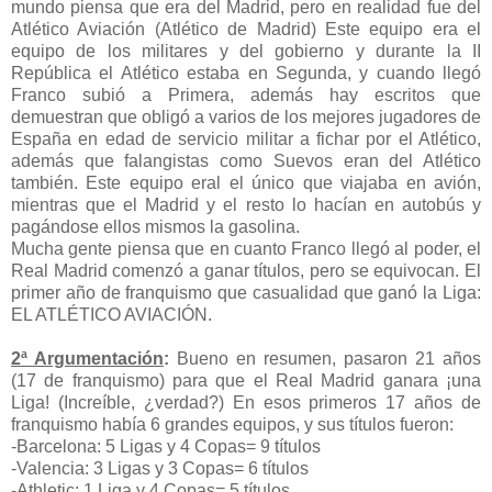
mundo piensa que era del Madrid, pero en realidad fue del
Atlético Aviación (Atlético de Madrid) Este equipo era el
equipo de los militares y del gobierno y durante la II
República el Atlético estaba en Segunda, y cuando llegó
Franco subió a Primera, además hay escritos que
demuestran que obligó a varios de los mejores jugadores de
España en edad de servicio militar a fichar por el Atlético,
además que falangistas como Suevos eran del Atlético
también. Este equipo eral el único que viajaba en avión,
mientras que el Madrid y el resto lo hacían en autobús y
pagándose ellos mismos la gasolina.
Mucha gente piensa que en cuanto Franco llegó al poder, el
Real Madrid comenzó a ganar títulos, pero se equivocan. El
primer año de franquismo que casualidad que ganó la Liga:
EL ATLÉTICO AVIACIÓN.
2ª Argumentación
:
Bueno en resumen, pasaron 21 años
(17 de franquismo) para que el Real Madrid ganara ¡una
Liga! (Increíble, ¿verdad?) En esos primeros 17 años de
franquismo había 6 grandes equipos, y sus títulos fueron:
-Barcelona: 5 Ligas y 4 Copas= 9 títulos
-Valencia: 3 Ligas y 3 Copas= 6 títulos
-Athletic: 1 Liga y 4 Copas= 5 títulos