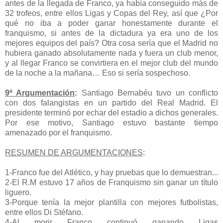
antes de la llegada de Franco, ya había conseguido más de
32 trofeos, entre ellos Ligas y Copas del Rey, así que ¿Por
qué no iba a poder ganar honestamente durante el
franquismo, si antes de la dictadura ya era uno de los
mejores equipos del país? Otra cosa sería que el Madrid no
hubiera ganado absolutamente nada y fuera un club menor,
y al llegar Franco se convirtiera en el mejor club del mundo
de la noche a la mañana… Eso si sería sospechoso.
9ª Argumentación
:
Santiago Bernabéu tuvo un conflicto
con dos falangistas en un partido del Real Madrid. El
presidente terminó por echar del estadio a dichos generales.
Por ese motivo, Santiago estuvo bastante tiempo
amenazado por el franquismo.
RESUMEN DE ARGUMENTACIONES
:
1-Franco fue del Atlético, y hay pruebas que lo demuestran...
2-El R.M estuvo 17 años de Franquismo sin ganar un título
liguero.
3-Porque tenía la mejor plantilla con mejores futbolistas,
entre ellos Di Stéfano.
4-Al morir Franco continuó ganando Ligas