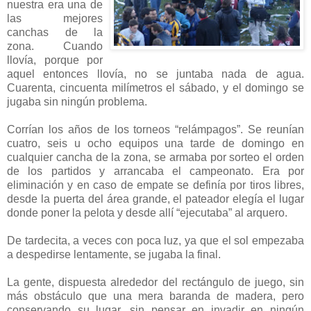
nuestra era una de
las mejores
canchas de la
zona. Cuando
llovía, porque por
aquel entonces llovía, no se juntaba nada de agua.
Cuarenta, cincuenta milímetros el sábado, y el domingo se
jugaba sin ningún problema.
Corrían los años de los torneos “relámpagos”. Se reunían
cuatro, seis u ocho equipos una tarde de domingo en
cualquier cancha de la zona, se armaba por sorteo el orden
de los partidos y arrancaba el campeonato. Era por
eliminación y en caso de empate se definía por tiros libres,
desde la puerta del área grande, el pateador elegía el lugar
donde poner la pelota y desde allí “ejecutaba” al arquero.
De tardecita, a veces con poca luz, ya que el sol empezaba
a despedirse lentamente, se jugaba la final.
La gente, dispuesta alrededor del rectángulo de juego, sin
más obstáculo que una mera baranda de madera, pero
conservando su lugar, sin pensar en invadir en ningún