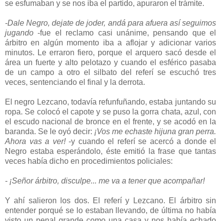
se esfumaban y se nos iba el partido, apuraron el trámite.
-Dale Negro, dejate de joder, andá para afuera así seguimos
jugando
-fue el reclamo casi unánime, pensando que el
árbitro en algún momento iba a aflojar y adicionar varios
minutos. Le erraron fiero, porque el arquero sacó desde el
área un fuerte y alto pelotazo y cuando el esférico pasaba
de un campo a otro el silbato del referí se escuchó tres
veces, sentenciando el final y la derrota.
El negro Lezcano, todavía refunfuñando, estaba juntando su
ropa. Se colocó el capote y se puso la gorra chata, azul, con
el escudo nacional de bronce en el frente, y se acodó en la
baranda. Se le oyó decir:
¡Vos me echaste hijuna gran perra.
Ahora vas a ver!
-y cuando el referí se acercó a donde el
Negro estaba esperándolo, éste emitió la frase que tantas
veces había dicho en procedimientos policiales:
- ¡Señor árbitro, disculpe... me va a tener que acompañar!
Y ahí salieron los dos. El referí y Lezcano. El árbitro sin
entender porqué se lo estaban llevando, de última no había
visto un penal grande como una casa y nos había echado