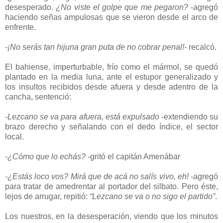
desesperado.
¿No viste el golpe que me pegaron?
-agregó
haciendo señas ampulosas que se vieron desde el arco de
enfrente.
-¡No serás tan hijuna gran puta de no cobrar penal!-
recalcó.
El bahiense, imperturbable, frío como el mármol, se quedó
plantado en la media luna, ante el estupor generalizado y
los insultos recibidos desde afuera y desde adentro de la
cancha, sentenció:
-Lezcano se va para afuera, está expulsado
-extendiendo su
brazo derecho y señalando con el dedo índice, el sector
local.
-¿Cómo que lo echás?
-gritó el capitán Amenábar
-¿Estás loco vos? Mirá que de acá no salís vivo, eh!
-agregó
para tratar de amedrentar al portador del silbato. Pero éste,
lejos de arrugar, repitió:
“Lezcano se va o no sigo el partido”
.
Los nuestros, en la desesperación, viendo que los minutos