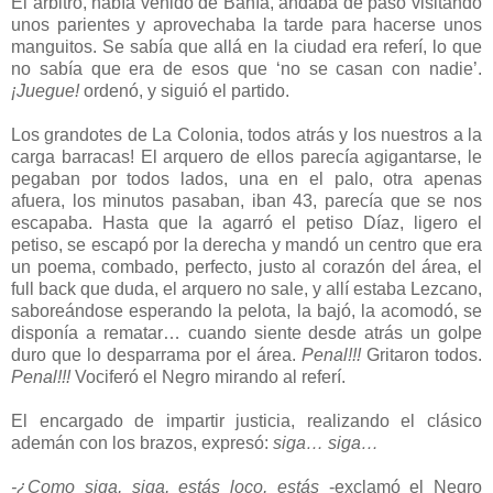
El árbitro, había venido de Bahía, andaba de paso visitando
unos parientes y aprovechaba la tarde para hacerse unos
manguitos. Se sabía que allá en la ciudad era referí, lo que
no sabía que era de esos que ‘no se casan con nadie’.
¡Juegue!
ordenó, y siguió el partido.
Los grandotes de La Colonia, todos atrás y los nuestros a la
carga barracas! El arquero de ellos parecía agigantarse, le
pegaban por todos lados, una en el palo, otra apenas
afuera, los minutos pasaban, iban 43, parecía que se nos
escapaba. Hasta que la agarró el petiso Díaz, ligero el
petiso, se escapó por la derecha y mandó un centro que era
un poema, combado, perfecto, justo al corazón del área, el
full back que duda, el arquero no sale, y allí estaba Lezcano,
saboreándose esperando la pelota, la bajó, la acomodó, se
disponía a rematar… cuando siente desde atrás un golpe
duro que lo desparrama por el área.
Penal!!!
Gritaron todos.
Penal!!!
Vociferó el Negro mirando al referí.
El encargado de impartir justicia, realizando el clásico
ademán con los brazos, expresó:
siga… siga…
-¿Como siga, siga, estás loco, estás
-exclamó el Negro