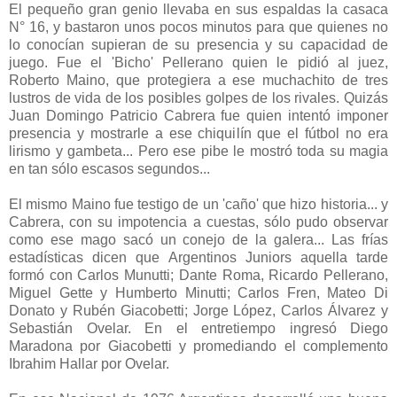
El pequeño gran genio llevaba en sus espaldas la casaca
N° 16, y bastaron unos pocos minutos para que quienes no
lo conocían supieran de su presencia y su capacidad de
juego. Fue el 'Bicho' Pellerano quien le pidió al juez,
Roberto Maino, que protegiera a ese muchachito de tres
lustros de vida de los posibles golpes de los rivales. Quizás
Juan Domingo Patricio Cabrera fue quien intentó imponer
presencia y mostrarle a ese chiquilín que el fútbol no era
lirismo y gambeta... Pero ese pibe le mostró toda su magia
en tan sólo escasos segundos...
El mismo Maino fue testigo de un 'caño' que hizo historia... y
Cabrera, con su impotencia a cuestas, sólo pudo observar
como ese mago sacó un conejo de la galera... Las frías
estadísticas dicen que Argentinos Juniors aquella tarde
formó con Carlos Munutti; Dante Roma, Ricardo Pellerano,
Miguel Gette y Humberto Minutti; Carlos Fren, Mateo Di
Donato y Rubén Giacobetti; Jorge López, Carlos Álvarez y
Sebastián Ovelar. En el entretiempo ingresó Diego
Maradona por Giacobetti y promediando el complemento
Ibrahim Hallar por Ovelar.