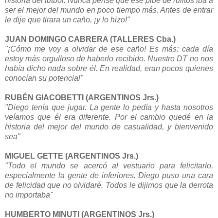
historia del fútbol. Nunca pensé que ese pibe de rulitos iba a
ser el mejor del mundo en poco tiempo más. Antes de entrar
le dije que tirara un caño, ¡y lo hizo!"
JUAN DOMINGO CABRERA (TALLERES Cba.)
"¡Cómo me voy a olvidar de ese caño! Es más: cada día
estoy más orgulloso de haberlo recibido. Nuestro DT no nos
había dicho nada sobre él. En realidad, eran pocos quienes
conocían su potencial"
RUBÉN GIACOBETTI (ARGENTINOS Jrs.)
"Diego tenía que jugar. La gente lo pedía y hasta nosotros
veíamos que él era diferente. Por el cambio quedé en la
historia del mejor del mundo de casualidad, y bienvenido
sea"
MIGUEL GETTE (ARGENTINOS Jrs.)
"Todo el mundo se acercó al vestuario para felicitarlo,
especialmente la gente de inferiores. Diego puso una cara
de felicidad que no olvidaré. Todos le dijimos que la derrota
no importaba"
HUMBERTO MINUTI (ARGENTINOS Jrs.)