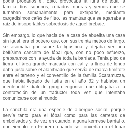
podía probarlos él. Esto, provocaba la furia de toda la
familia, tíos, sobrinos, cuñados, nueras y yernos que se
turnaban semanalmente para extirparle, mediante
cargadísimos cafés de filtro, las mamúas que se agarraba a
raíz de insoportables sobredosis de aquel brebaje.
Sin embargo, lo que hacía de la casa de abuelita una casa
sin igual, era el potrero que, con sus treinta metros de largo,
se asomaba por sobre la ligustrina y dejaba ver una
bellísima canchita de fóbal que, con no poco esfuerzo,
preparamos con la ayuda de toda la barriada. Tenía piso de
tierra, el área grande marcada con cal y la línea de fondo
daba justo sobre el alambrado que servía de marca limítrofe
entre el terreno y el conventillo de la familia Scaramuzza,
que había llegado de Italia en el año 32 y hablaba un
inentendible dialecto gringo-jerigonso, que obligaba a la
contratación de un traductor toda vez que intentaba
comunicarse con el mundo.
La canchita era una especie de albergue social, porque
servía tanto para el fóbal como para las carreras de
embolsados y, de vez en cuando, alguna kermese barrial o,
por ejemplo, en Febrero, cuando se convertía en el lugar