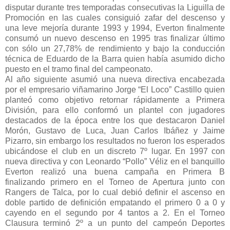
disputar durante tres temporadas consecutivas la Liguilla de
Promoción en las cuales consiguió zafar del descenso y
una leve mejoría durante 1993 y 1994, Everton finalmente
consumó un nuevo descenso en 1995 tras finalizar último
con sólo un 27,78% de rendimiento y bajo la conducción
técnica de Eduardo de la Barra quien había asumido dicho
puesto en el tramo final del campeonato.
Al año siguiente asumió una nueva directiva encabezada
por el empresario viñamarino Jorge “El Loco” Castillo quien
planteó como objetivo retornar rápidamente a Primera
División, para ello conformó un plantel con jugadores
destacados de la época entre los que destacaron Daniel
Morón, Gustavo de Luca, Juan Carlos Ibáñez y Jaime
Pizarro, sin embargo los resultados no fueron los esperados
ubicándose el club en un discreto 7º lugar. En 1997 con
nueva directiva y con Leonardo “Pollo” Véliz en el banquillo
Everton realizó una buena campaña en Primera B
finalizando primero en el Torneo de Apertura junto con
Rangers de Talca, por lo cual debió definir el ascenso en
doble partido de definición empatando el primero 0 a 0 y
cayendo en el segundo por 4 tantos a 2. En el Torneo
Clausura terminó 2º a un punto del campeón Deportes