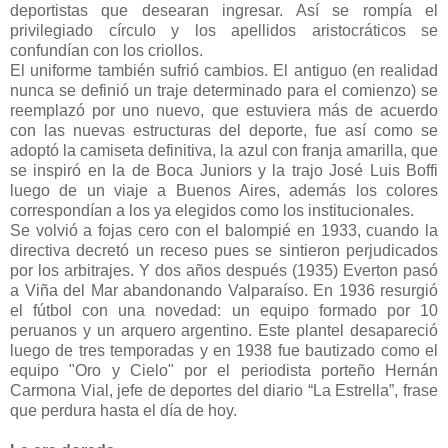
deportistas que desearan ingresar. Así se rompía el
privilegiado círculo y los apellidos aristocráticos se
confundían con los criollos.
El uniforme también sufrió cambios. El antiguo (en realidad
nunca se definió un traje determinado para el comienzo) se
reemplazó por uno nuevo, que estuviera más de acuerdo
con las nuevas estructuras del deporte, fue así como se
adoptó la camiseta definitiva, la azul con franja amarilla, que
se inspiró en la de Boca Juniors y la trajo José Luis Boffi
luego de un viaje a Buenos Aires, además los colores
correspondían a los ya elegidos como los institucionales.
Se volvió a fojas cero con el balompié en 1933, cuando la
directiva decretó un receso pues se sintieron perjudicados
por los arbitrajes. Y dos años después (1935) Everton pasó
a Viña del Mar abandonando Valparaíso. En 1936 resurgió
el fútbol con una novedad: un equipo formado por 10
peruanos y un arquero argentino. Este plantel desapareció
luego de tres temporadas y en 1938 fue bautizado como el
equipo "Oro y Cielo" por el periodista porteño Hernán
Carmona Vial, jefe de deportes del diario “La Estrella”, frase
que perdura hasta el día de hoy.