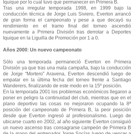
Iquique por lo cual tuvo que permanecer en Primera B.
Tras una irregular temporada 1998, en 1999 bajo la
conducción técnica de Jorge Luis Siviero, Everton arrancó
de gran forma el campeonato y pese a que decayó su
rendimiento en el tramo final del torneo ascendió
nuevamente a Primera División tras derrotar a Deportes
Iquique en la Liguilla de Promoción por 1 a 0.
Años 2000: Un nuevo campeonato
Sólo una temporada permaneció Everton en Primera
División ya que tras una mala campaña, bajo la conducción
de Jorge “Mortero” Aravena, Everton descendió luego de
empatar en la última fecha del torneo frente a Santiago
Wanderers, finalizando de este modo en la 15º posición.
En la temporada 2001 los problemas económicos llegaron a
poner en peligro la continuidad del club, mientras que en el
plano deportivo las cosas no mejoraron ocupando la 8ª
posición del campeonato de Primera B, la peor posición
desde que Everton ingresó al profesionalismo. Luego de
ubicarse cuarto en 2002, al año siguiente Everton consiguió
un nuevo ascenso tras consagrarse campeón de Primera B
de la mano del entrenador Jorge Socías luego de vencer a