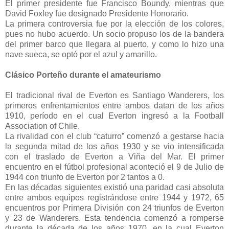
El primer presidente fue Francisco Boundy, mientras que
David Foxley fue designado Presidente Honorario.
La primera controversia fue por la elección de los colores,
pues no hubo acuerdo. Un socio propuso los de la bandera
del primer barco que llegara al puerto, y como lo hizo una
nave sueca, se optó por el azul y amarillo.
Clásico Porteño durante el amateurismo
El tradicional rival de Everton es Santiago Wanderers, los
primeros enfrentamientos entre ambos datan de los años
1910, período en el cual Everton ingresó a la Football
Association of Chile.
La rivalidad con el club “caturro” comenzó a gestarse hacia
la segunda mitad de los años 1930 y se vio intensificada
con el traslado de Everton a Viña del Mar. El primer
encuentro en el fútbol profesional aconteció el 9 de Julio de
1944 con triunfo de Everton por 2 tantos a 0.
En las décadas siguientes existió una paridad casi absoluta
entre ambos equipos registrándose entre 1944 y 1972, 65
encuentros por Primera División con 24 triunfos de Everton
y 23 de Wanderers. Esta tendencia comenzó a romperse
durante la década de los años 1970, en la cual Everton