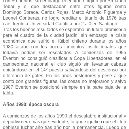
con 50 puntos, sin embargo el equipo dirigido por Armando
Tobar y el que destacaban entre otros figuras como
Domingo Sorace, Carlos Rojas, Marco Antonio Figueroa y
Leonel Contreras, no logro reeditar el triunfo de 1976 tras
caer frente a Universidad Católica por 2 a 0 en Santiago.
Tras los buenos resultados se esperaba un futuro promisorio
para el cuadro de la ciudad jardín, sin embargo la crisis
económica que sufrió el fútbol chileno durante los años
1980 acabó con los pocos cimientos institucionales que
todavía podían ser rescatados. A comienzos de 1986
Everton no consiguió clasificar a Copa Libertadores, en el
campeonato nacional el club siguió sin levantar cabeza
ubicándose en el 14º puesto salvándose del descenso por
diferencia de goles. En los años posteriores y pese a que
contó con grandes figuras, las cosas no mejoraron y salvo
1987 Everton se posicionó siempre en la parte baja de la
tabla.
Años 1990: época oscura
A comienzos de los años 1990 el descalabro institucional y
deportivo era más que evidente, lo que significó que el club
debiese luchar año tras año por la permanencia. Luego de