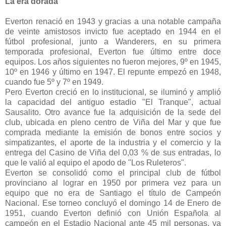
La era dorada
Everton renació en 1943 y gracias a una notable campaña
de veinte amistosos invicto fue aceptado en 1944 en el
fútbol profesional, junto a Wanderers, en su primera
temporada profesional, Everton fue último entre doce
equipos. Los años siguientes no fueron mejores, 9º en 1945,
10º en 1946 y último en 1947. El repunte empezó en 1948,
cuando fue 5º y 7º en 1949.
Pero Everton creció en lo institucional, se iluminó y amplió
la capacidad del antiguo estadio "El Tranque", actual
Sausalito. Otro avance fue la adquisición de la sede del
club, ubicada en pleno centro de Viña del Mar y que fue
comprada mediante la emisión de bonos entre socios y
simpatizantes, el aporte de la industria y el comercio y la
entrega del Casino de Viña del 0,03 % de sus entradas, lo
que le valió al equipo el apodo de "Los Ruleteros".
Everton se consolidó como el principal club de fútbol
provinciano al lograr en 1950 por primera vez para un
equipo que no era de Santiago el título de Campeón
Nacional. Ese torneo concluyó el domingo 14 de Enero de
1951, cuando Everton definió con Unión Española al
campeón en el Estadio Nacional ante 45 mil personas, ya