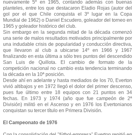
nuevamente 5º en 1965, contando además con buenas
planteles, entre los que destacaron Eladio Rojas (autor del
gol por el que Chile conquista el 3º lugar en la Copa
Mundial de 1962) o Daniel Escudero, goleador del torneo en
1965 y goleador histórico del club.
Sin embargo en la segunda mitad de la década comenzó
una serie de malos resultados motivados principalmente por
una indudable crisis de popularidad y conducción directiva,
que llevaron al club a ubicarse 14º en 1966 y 1967
finalizando en esta última a sólo tres puntos del descendido
San Luis de Quillota. El cambio de formato de la
competición nacional no cambio esta tendencia terminando
la década en la 10ª posición.
Desde ahí en adelante y hasta mediados de los 70, Everton
vivió altibajos y en 1972 llegó el dolor del primer descenso,
pues fue último entre 18 equipos con 21 puntos en 34
fechas. En 1973 y 1974 (año que fue campeón de 2ª
División) militó en el Ascenso y en 1976 los Evertonianos
conquistan su tercer título en Primera División.
El Campeonato de 1976
Con la consolidación del "fútbol-empresa" Everton repitió en