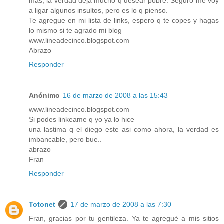
mas, la verdad deja mucho q desear pobre. Seguro me voy
a ligar algunos insultos, pero es lo q pienso.
Te agregue en mi lista de links, espero q te copes y hagas
lo mismo si te agrado mi blog
www.lineadecinco.blogspot.com
Abrazo
Responder
Anónimo
16 de marzo de 2008 a las 15:43
www.lineadecinco.blogspot.com
Si podes linkeame q yo ya lo hice
una lastima q el diego este asi como ahora, la verdad es
imbancable, pero bue..
abrazo
Fran
Responder
Totonet
17 de marzo de 2008 a las 7:30
Fran, gracias por tu gentileza. Ya te agregué a mis sitios