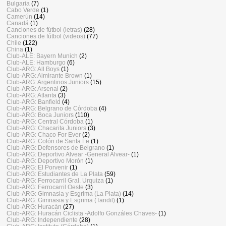
Bulgaria
(7)
Cabo Verde
(1)
Camerún
(14)
Canadá
(1)
Canciones de fútbol (letras)
(28)
Canciones de fútbol (videos)
(77)
Chile
(122)
China
(1)
Club-ALE: Bayern Munich
(2)
Club-ALE: Hamburgo
(6)
Club-ARG: All Boys
(1)
Club-ARG: Almirante Brown
(1)
Club-ARG: Argentinos Juniors
(15)
Club-ARG: Arsenal
(2)
Club-ARG: Atlanta
(3)
Club-ARG: Banfield
(4)
Club-ARG: Belgrano de Córdoba
(4)
Club-ARG: Boca Juniors
(110)
Club-ARG: Central Córdoba
(1)
Club-ARG: Chacarita Juniors
(3)
Club-ARG: Chaco For Ever
(2)
Club-ARG: Colón de Santa Fe
(1)
Club-ARG: Defensores de Belgrano
(1)
Club-ARG: Deportivo Alvear -General Alvear-
(1)
Club-ARG: Deportivo Morón
(1)
Club-ARG: El Porvenir
(1)
Club-ARG: Estudiantes de La Plata
(59)
Club-ARG: Ferrocarril Gral. Urquiza
(1)
Club-ARG: Ferrocarril Oeste
(3)
Club-ARG: Gimnasia y Esgrima (La Plata)
(14)
Club-ARG: Gimnasia y Esgrima (Tandil)
(1)
Club-ARG: Huracán
(27)
Club-ARG: Huracán Ciclista -Adolfo Gonzáles Chaves-
(1)
Club-ARG: Independiente
(28)