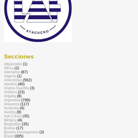
Secciones
Afganistán
(1)
Africa
(2)
Alemania
(87)
Algeria
(1)
Anécdotas
(562)
Apodos
(40)
Arabia Saudita
(3)
Arbitros
(23)
Argelia
(8)
Argentina
(799)
Arqueros
(117)
Australia
(4)
Austria
(9)
Ave César
(35)
Bélgica
(4)
Biografías
(35)
Bolivia
(17)
Bosnia-Herzegovina
(3)
Brasil
(305)