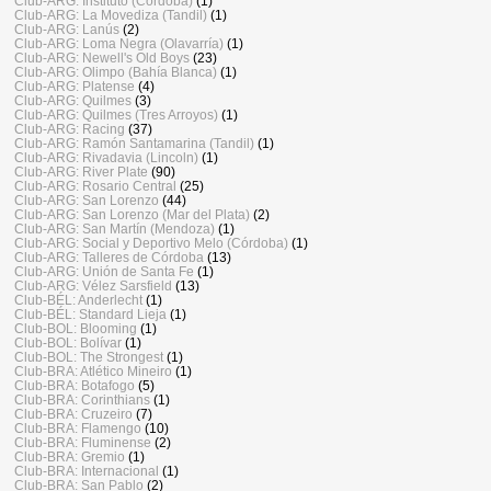
Club-ARG: Instituto (Córdoba)
(1)
Club-ARG: La Movediza (Tandil)
(1)
Club-ARG: Lanús
(2)
Club-ARG: Loma Negra (Olavarría)
(1)
Club-ARG: Newell's Old Boys
(23)
Club-ARG: Olimpo (Bahía Blanca)
(1)
Club-ARG: Platense
(4)
Club-ARG: Quilmes
(3)
Club-ARG: Quilmes (Tres Arroyos)
(1)
Club-ARG: Racing
(37)
Club-ARG: Ramón Santamarina (Tandil)
(1)
Club-ARG: Rivadavia (Lincoln)
(1)
Club-ARG: River Plate
(90)
Club-ARG: Rosario Central
(25)
Club-ARG: San Lorenzo
(44)
Club-ARG: San Lorenzo (Mar del Plata)
(2)
Club-ARG: San Martín (Mendoza)
(1)
Club-ARG: Social y Deportivo Melo (Córdoba)
(1)
Club-ARG: Talleres de Córdoba
(13)
Club-ARG: Unión de Santa Fe
(1)
Club-ARG: Vélez Sarsfield
(13)
Club-BÉL: Anderlecht
(1)
Club-BÉL: Standard Lieja
(1)
Club-BOL: Blooming
(1)
Club-BOL: Bolívar
(1)
Club-BOL: The Strongest
(1)
Club-BRA: Atlético Mineiro
(1)
Club-BRA: Botafogo
(5)
Club-BRA: Corinthians
(1)
Club-BRA: Cruzeiro
(7)
Club-BRA: Flamengo
(10)
Club-BRA: Fluminense
(2)
Club-BRA: Gremio
(1)
Club-BRA: Internacional
(1)
Club-BRA: San Pablo
(2)