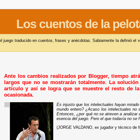
Los cuentos de la pelot
 juego traducido en cuentos, frases y anécdotas. Sabiamente la definió el v
Ante los cambios realizados por Blogger, tiempo atrás
largos que no se mostrarán totalmente. La solución 
artículo y así se logra que se muestre el resto de l
ocasionada.
Es injusto que los intelectuales hayan mirado
mundo entero? ¿Acaso los intelectuales no s
Entonces, ¿por qué no se atreven a analizar a
esencia del juego. Pero el que todavía no se h
(JORGE VALDANO, ex jugador y técnico de fú