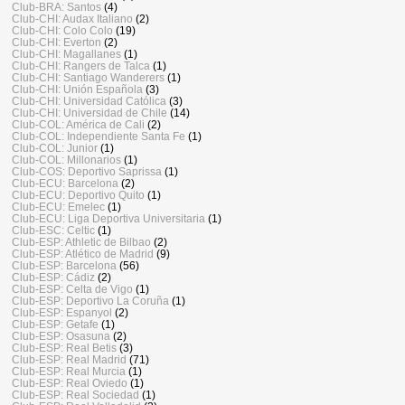
Club-BRA: Santos
(4)
Club-CHI: Audax Italiano
(2)
Club-CHI: Colo Colo
(19)
Club-CHI: Everton
(2)
Club-CHI: Magallanes
(1)
Club-CHI: Rangers de Talca
(1)
Club-CHI: Santiago Wanderers
(1)
Club-CHI: Unión Española
(3)
Club-CHI: Universidad Católica
(3)
Club-CHI: Universidad de Chile
(14)
Club-COL: América de Cali
(2)
Club-COL: Independiente Santa Fe
(1)
Club-COL: Junior
(1)
Club-COL: Millonarios
(1)
Club-COS: Deportivo Saprissa
(1)
Club-ECU: Barcelona
(2)
Club-ECU: Deportivo Quito
(1)
Club-ECU: Emelec
(1)
Club-ECU: Liga Deportiva Universitaria
(1)
Club-ESC: Celtic
(1)
Club-ESP: Athletic de Bilbao
(2)
Club-ESP: Atlético de Madrid
(9)
Club-ESP: Barcelona
(56)
Club-ESP: Cádiz
(2)
Club-ESP: Celta de Vigo
(1)
Club-ESP: Deportivo La Coruña
(1)
Club-ESP: Espanyol
(2)
Club-ESP: Getafe
(1)
Club-ESP: Osasuna
(2)
Club-ESP: Real Betis
(3)
Club-ESP: Real Madrid
(71)
Club-ESP: Real Murcia
(1)
Club-ESP: Real Oviedo
(1)
Club-ESP: Real Sociedad
(1)