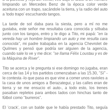
limpiando un Mercedes Benz de la época color verde
aceituna con un trapo, sacándole la tierra, y la radio del auto
a 'todo trapo' escuchando tangos.
La tarde de sol daba para la siesta, pero a mí no me
gustaba, este señor me resultaba cara conocida y silbaba
junto con los tangos, entro y le digo a Tito, mi papá:
"en la
vereda hay un hombre limpiando un auto y me resulta cara
conocida"
, mi padre trabajaba en la agencia Chevrolet de
Quilmes y pensó que podría ser alguien de la agencia,
cuando sale lo ve y me dice:
"se llama Félix Loustau y es de
la Máquina de River".
Tito se acerca y le pregunta si ese domingo no jugaba, eran
cerca de las 14 y los partidos comenzaban a las 15.30,
"Sí"
-
le contesta -lo que pasa es que vine a comer unos ravioles a
la casa de unos amigos a Berazategui, y las calles eran de
tierra y se me ensucio el auto-, a todo esto, los trenes
pasaban repletos para ambos lados con hinchas tanto de
fútbol como "burreros".
El 'crack', con un balde que le había prestado Tito, seguía