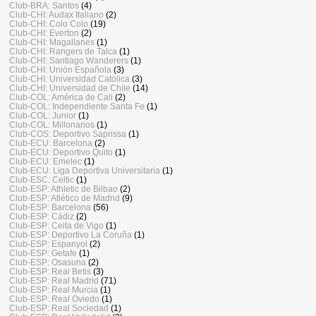
Club-BRA: Santos
(4)
Club-CHI: Audax Italiano
(2)
Club-CHI: Colo Colo
(19)
Club-CHI: Everton
(2)
Club-CHI: Magallanes
(1)
Club-CHI: Rangers de Talca
(1)
Club-CHI: Santiago Wanderers
(1)
Club-CHI: Unión Española
(3)
Club-CHI: Universidad Católica
(3)
Club-CHI: Universidad de Chile
(14)
Club-COL: América de Cali
(2)
Club-COL: Independiente Santa Fe
(1)
Club-COL: Junior
(1)
Club-COL: Millonarios
(1)
Club-COS: Deportivo Saprissa
(1)
Club-ECU: Barcelona
(2)
Club-ECU: Deportivo Quito
(1)
Club-ECU: Emelec
(1)
Club-ECU: Liga Deportiva Universitaria
(1)
Club-ESC: Celtic
(1)
Club-ESP: Athletic de Bilbao
(2)
Club-ESP: Atlético de Madrid
(9)
Club-ESP: Barcelona
(56)
Club-ESP: Cádiz
(2)
Club-ESP: Celta de Vigo
(1)
Club-ESP: Deportivo La Coruña
(1)
Club-ESP: Espanyol
(2)
Club-ESP: Getafe
(1)
Club-ESP: Osasuna
(2)
Club-ESP: Real Betis
(3)
Club-ESP: Real Madrid
(71)
Club-ESP: Real Murcia
(1)
Club-ESP: Real Oviedo
(1)
Club-ESP: Real Sociedad
(1)