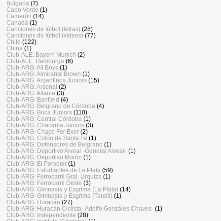
Bulgaria
(7)
Cabo Verde
(1)
Camerún
(14)
Canadá
(1)
Canciones de fútbol (letras)
(28)
Canciones de fútbol (videos)
(77)
Chile
(122)
China
(1)
Club-ALE: Bayern Munich
(2)
Club-ALE: Hamburgo
(6)
Club-ARG: All Boys
(1)
Club-ARG: Almirante Brown
(1)
Club-ARG: Argentinos Juniors
(15)
Club-ARG: Arsenal
(2)
Club-ARG: Atlanta
(3)
Club-ARG: Banfield
(4)
Club-ARG: Belgrano de Córdoba
(4)
Club-ARG: Boca Juniors
(110)
Club-ARG: Central Córdoba
(1)
Club-ARG: Chacarita Juniors
(3)
Club-ARG: Chaco For Ever
(2)
Club-ARG: Colón de Santa Fe
(1)
Club-ARG: Defensores de Belgrano
(1)
Club-ARG: Deportivo Alvear -General Alvear-
(1)
Club-ARG: Deportivo Morón
(1)
Club-ARG: El Porvenir
(1)
Club-ARG: Estudiantes de La Plata
(59)
Club-ARG: Ferrocarril Gral. Urquiza
(1)
Club-ARG: Ferrocarril Oeste
(3)
Club-ARG: Gimnasia y Esgrima (La Plata)
(14)
Club-ARG: Gimnasia y Esgrima (Tandil)
(1)
Club-ARG: Huracán
(27)
Club-ARG: Huracán Ciclista -Adolfo Gonzáles Chaves-
(1)
Club-ARG: Independiente
(28)