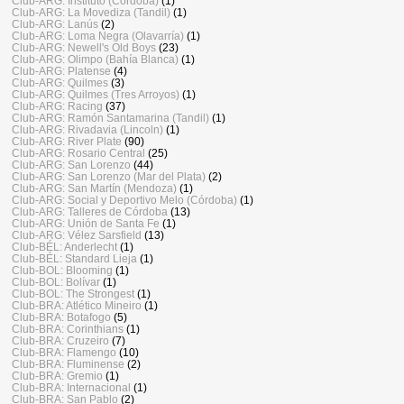
Club-ARG: Instituto (Córdoba)
(1)
Club-ARG: La Movediza (Tandil)
(1)
Club-ARG: Lanús
(2)
Club-ARG: Loma Negra (Olavarría)
(1)
Club-ARG: Newell's Old Boys
(23)
Club-ARG: Olimpo (Bahía Blanca)
(1)
Club-ARG: Platense
(4)
Club-ARG: Quilmes
(3)
Club-ARG: Quilmes (Tres Arroyos)
(1)
Club-ARG: Racing
(37)
Club-ARG: Ramón Santamarina (Tandil)
(1)
Club-ARG: Rivadavia (Lincoln)
(1)
Club-ARG: River Plate
(90)
Club-ARG: Rosario Central
(25)
Club-ARG: San Lorenzo
(44)
Club-ARG: San Lorenzo (Mar del Plata)
(2)
Club-ARG: San Martín (Mendoza)
(1)
Club-ARG: Social y Deportivo Melo (Córdoba)
(1)
Club-ARG: Talleres de Córdoba
(13)
Club-ARG: Unión de Santa Fe
(1)
Club-ARG: Vélez Sarsfield
(13)
Club-BÉL: Anderlecht
(1)
Club-BÉL: Standard Lieja
(1)
Club-BOL: Blooming
(1)
Club-BOL: Bolívar
(1)
Club-BOL: The Strongest
(1)
Club-BRA: Atlético Mineiro
(1)
Club-BRA: Botafogo
(5)
Club-BRA: Corinthians
(1)
Club-BRA: Cruzeiro
(7)
Club-BRA: Flamengo
(10)
Club-BRA: Fluminense
(2)
Club-BRA: Gremio
(1)
Club-BRA: Internacional
(1)
Club-BRA: San Pablo
(2)