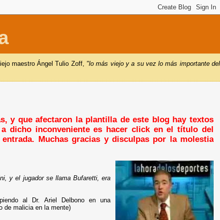
a
iejo maestro Ángel Tulio Zoff,
"lo más viejo y a su vez lo más importante de
, y que afectaron la plantilla de este blog hay textos
a dicho inconveniente es hacer click en el título del
a entrada. Muchas gracias y disculpas por la molestia
i, y el jugador se llama Bufaretti, era
piendo al Dr. Ariel Delbono en una
o de malicia en la mente)