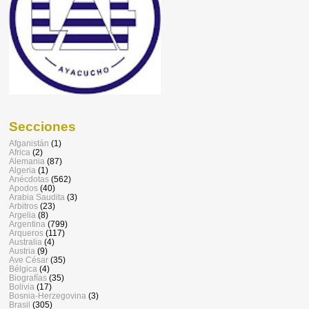
Secciones
Afganistán
(1)
Africa
(2)
Alemania
(87)
Algeria
(1)
Anécdotas
(562)
Apodos
(40)
Arabia Saudita
(3)
Arbitros
(23)
Argelia
(8)
Argentina
(799)
Arqueros
(117)
Australia
(4)
Austria
(9)
Ave César
(35)
Bélgica
(4)
Biografías
(35)
Bolivia
(17)
Bosnia-Herzegovina
(3)
Brasil
(305)