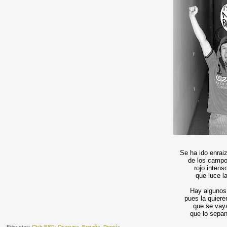
Se ha ido enraiz
de los campo
rojo intens
que luce la
Hay algunos
pues la quiere
que se vaya
que lo sepan
Etiquetas:
Club-ESP: Osasuna
,
España
,
Poesía