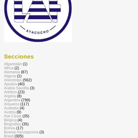
Secciones
Afganistán
(1)
Africa
(2)
Alemania
(87)
Algeria
(1)
Anécdotas
(562)
Apodos
(40)
Arabia Saudita
(3)
Arbitros
(23)
Argelia
(8)
Argentina
(799)
Arqueros
(117)
Australia
(4)
Austria
(9)
Ave César
(35)
Bélgica
(4)
Biografías
(35)
Bolivia
(17)
Bosnia-Herzegovina
(3)
Brasil
(305)