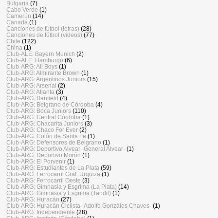
Bulgaria
(7)
Cabo Verde
(1)
Camerún
(14)
Canadá
(1)
Canciones de fútbol (letras)
(28)
Canciones de fútbol (videos)
(77)
Chile
(122)
China
(1)
Club-ALE: Bayern Munich
(2)
Club-ALE: Hamburgo
(6)
Club-ARG: All Boys
(1)
Club-ARG: Almirante Brown
(1)
Club-ARG: Argentinos Juniors
(15)
Club-ARG: Arsenal
(2)
Club-ARG: Atlanta
(3)
Club-ARG: Banfield
(4)
Club-ARG: Belgrano de Córdoba
(4)
Club-ARG: Boca Juniors
(110)
Club-ARG: Central Córdoba
(1)
Club-ARG: Chacarita Juniors
(3)
Club-ARG: Chaco For Ever
(2)
Club-ARG: Colón de Santa Fe
(1)
Club-ARG: Defensores de Belgrano
(1)
Club-ARG: Deportivo Alvear -General Alvear-
(1)
Club-ARG: Deportivo Morón
(1)
Club-ARG: El Porvenir
(1)
Club-ARG: Estudiantes de La Plata
(59)
Club-ARG: Ferrocarril Gral. Urquiza
(1)
Club-ARG: Ferrocarril Oeste
(3)
Club-ARG: Gimnasia y Esgrima (La Plata)
(14)
Club-ARG: Gimnasia y Esgrima (Tandil)
(1)
Club-ARG: Huracán
(27)
Club-ARG: Huracán Ciclista -Adolfo Gonzáles Chaves-
(1)
Club-ARG: Independiente
(28)