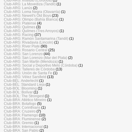
Club-ARG: Instituto (Córdoba)
(1)
Club-ARG: La Movediza (Tandil)
(1)
Club-ARG: Lanús
(2)
Club-ARG: Loma Negra (Olavarría)
(1)
Club-ARG: Newell's Old Boys
(23)
Club-ARG: Olimpo (Bahía Blanca)
(1)
Club-ARG: Platense
(4)
Club-ARG: Quilmes
(3)
Club-ARG: Quilmes (Tres Arroyos)
(1)
Club-ARG: Racing
(37)
Club-ARG: Ramón Santamarina (Tandil)
(1)
Club-ARG: Rivadavia (Lincoln)
(1)
Club-ARG: River Plate
(90)
Club-ARG: Rosario Central
(25)
Club-ARG: San Lorenzo
(44)
Club-ARG: San Lorenzo (Mar del Plata)
(2)
Club-ARG: San Martín (Mendoza)
(1)
Club-ARG: Social y Deportivo Melo (Córdoba)
(1)
Club-ARG: Talleres de Córdoba
(13)
Club-ARG: Unión de Santa Fe
(1)
Club-ARG: Vélez Sarsfield
(13)
Club-BÉL: Anderlecht
(1)
Club-BÉL: Standard Lieja
(1)
Club-BOL: Blooming
(1)
Club-BOL: Bolívar
(1)
Club-BOL: The Strongest
(1)
Club-BRA: Atlético Mineiro
(1)
Club-BRA: Botafogo
(5)
Club-BRA: Corinthians
(1)
Club-BRA: Cruzeiro
(7)
Club-BRA: Flamengo
(10)
Club-BRA: Fluminense
(2)
Club-BRA: Gremio
(1)
Club-BRA: Internacional
(1)
Club-BRA: San Pablo
(2)