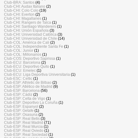
Club-BRA: Santos
(4)
Club-CHI: Audax Italiano
(2)
Club-CHI: Colo Colo
(19)
Club-CHI: Everton
(2)
Club-CHI: Magallanes
(1)
Club-CHI: Rangers de Talca
(1)
Club-CHI: Santiago Wanderers
(1)
Club-CHI: Unión Española
(3)
Club-CHI: Universidad Católica
(3)
Club-CHI: Universidad de Chile
(14)
Club-COL: América de Cali
(2)
Club-COL: Independiente Santa Fe
(1)
Club-COL: Junior
(1)
Club-COL: Millonarios
(1)
Club-COS: Deportivo Saprissa
(1)
Club-ECU: Barcelona
(2)
Club-ECU: Deportivo Quito
(1)
Club-ECU: Emelec
(1)
Club-ECU: Liga Deportiva Universitaria
(1)
Club-ESC: Celtic
(1)
Club-ESP: Athletic de Bilbao
(2)
Club-ESP: Atlético de Madrid
(9)
Club-ESP: Barcelona
(56)
Club-ESP: Cádiz
(2)
Club-ESP: Celta de Vigo
(1)
Club-ESP: Deportivo La Coruña
(1)
Club-ESP: Espanyol
(2)
Club-ESP: Getafe
(1)
Club-ESP: Osasuna
(2)
Club-ESP: Real Betis
(3)
Club-ESP: Real Madrid
(71)
Club-ESP: Real Murcia
(1)
Club-ESP: Real Oviedo
(1)
Club-ESP: Real Sociedad
(1)