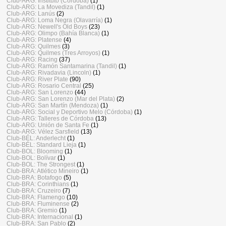
Club-ARG: Instituto (Córdoba)
(1)
Club-ARG: La Movediza (Tandil)
(1)
Club-ARG: Lanús
(2)
Club-ARG: Loma Negra (Olavarría)
(1)
Club-ARG: Newell's Old Boys
(23)
Club-ARG: Olimpo (Bahía Blanca)
(1)
Club-ARG: Platense
(4)
Club-ARG: Quilmes
(3)
Club-ARG: Quilmes (Tres Arroyos)
(1)
Club-ARG: Racing
(37)
Club-ARG: Ramón Santamarina (Tandil)
(1)
Club-ARG: Rivadavia (Lincoln)
(1)
Club-ARG: River Plate
(90)
Club-ARG: Rosario Central
(25)
Club-ARG: San Lorenzo
(44)
Club-ARG: San Lorenzo (Mar del Plata)
(2)
Club-ARG: San Martín (Mendoza)
(1)
Club-ARG: Social y Deportivo Melo (Córdoba)
(1)
Club-ARG: Talleres de Córdoba
(13)
Club-ARG: Unión de Santa Fe
(1)
Club-ARG: Vélez Sarsfield
(13)
Club-BÉL: Anderlecht
(1)
Club-BÉL: Standard Lieja
(1)
Club-BOL: Blooming
(1)
Club-BOL: Bolívar
(1)
Club-BOL: The Strongest
(1)
Club-BRA: Atlético Mineiro
(1)
Club-BRA: Botafogo
(5)
Club-BRA: Corinthians
(1)
Club-BRA: Cruzeiro
(7)
Club-BRA: Flamengo
(10)
Club-BRA: Fluminense
(2)
Club-BRA: Gremio
(1)
Club-BRA: Internacional
(1)
Club-BRA: San Pablo
(2)