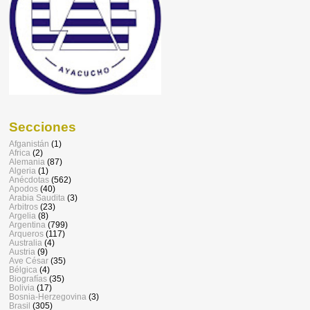
Secciones
Afganistán
(1)
Africa
(2)
Alemania
(87)
Algeria
(1)
Anécdotas
(562)
Apodos
(40)
Arabia Saudita
(3)
Arbitros
(23)
Argelia
(8)
Argentina
(799)
Arqueros
(117)
Australia
(4)
Austria
(9)
Ave César
(35)
Bélgica
(4)
Biografías
(35)
Bolivia
(17)
Bosnia-Herzegovina
(3)
Brasil
(305)