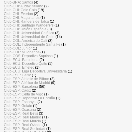
Club-BRA: Santos
(4)
Club-CHI: Audax Italiano
(2)
Club-CHI: Colo Colo
(19)
Club-CHI: Everton
(2)
Club-CHI: Magallanes
(1)
Club-CHI: Rangers de Talca
(1)
Club-CHI: Santiago Wanderers
(1)
Club-CHI: Unión Española
(3)
Club-CHI: Universidad Católica
(3)
Club-CHI: Universidad de Chile
(14)
Club-COL: América de Cali
(2)
Club-COL: Independiente Santa Fe
(1)
Club-COL: Junior
(1)
Club-COL: Millonarios
(1)
Club-COS: Deportivo Saprissa
(1)
Club-ECU: Barcelona
(2)
Club-ECU: Deportivo Quito
(1)
Club-ECU: Emelec
(1)
Club-ECU: Liga Deportiva Universitaria
(1)
Club-ESC: Celtic
(1)
Club-ESP: Athletic de Bilbao
(2)
Club-ESP: Atlético de Madrid
(9)
Club-ESP: Barcelona
(56)
Club-ESP: Cádiz
(2)
Club-ESP: Celta de Vigo
(1)
Club-ESP: Deportivo La Coruña
(1)
Club-ESP: Espanyol
(2)
Club-ESP: Getafe
(1)
Club-ESP: Osasuna
(2)
Club-ESP: Real Betis
(3)
Club-ESP: Real Madrid
(71)
Club-ESP: Real Murcia
(1)
Club-ESP: Real Oviedo
(1)
Club-ESP: Real Sociedad
(1)