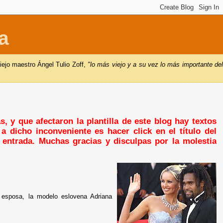
a
iejo maestro Ángel Tulio Zoff,
"lo más viejo y a su vez lo más importante de
, y que afectaron la plantilla de este blog hay textos
a dicho inconveniente es hacer click en el título del
a entrada. Muchas gracias y disculpas por la molestia
esposa, la modelo eslovena Adriana