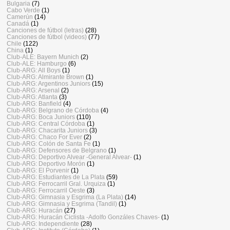
Bulgaria
(7)
Cabo Verde
(1)
Camerún
(14)
Canadá
(1)
Canciones de fútbol (letras)
(28)
Canciones de fútbol (videos)
(77)
Chile
(122)
China
(1)
Club-ALE: Bayern Munich
(2)
Club-ALE: Hamburgo
(6)
Club-ARG: All Boys
(1)
Club-ARG: Almirante Brown
(1)
Club-ARG: Argentinos Juniors
(15)
Club-ARG: Arsenal
(2)
Club-ARG: Atlanta
(3)
Club-ARG: Banfield
(4)
Club-ARG: Belgrano de Córdoba
(4)
Club-ARG: Boca Juniors
(110)
Club-ARG: Central Córdoba
(1)
Club-ARG: Chacarita Juniors
(3)
Club-ARG: Chaco For Ever
(2)
Club-ARG: Colón de Santa Fe
(1)
Club-ARG: Defensores de Belgrano
(1)
Club-ARG: Deportivo Alvear -General Alvear-
(1)
Club-ARG: Deportivo Morón
(1)
Club-ARG: El Porvenir
(1)
Club-ARG: Estudiantes de La Plata
(59)
Club-ARG: Ferrocarril Gral. Urquiza
(1)
Club-ARG: Ferrocarril Oeste
(3)
Club-ARG: Gimnasia y Esgrima (La Plata)
(14)
Club-ARG: Gimnasia y Esgrima (Tandil)
(1)
Club-ARG: Huracán
(27)
Club-ARG: Huracán Ciclista -Adolfo Gonzáles Chaves-
(1)
Club-ARG: Independiente
(28)