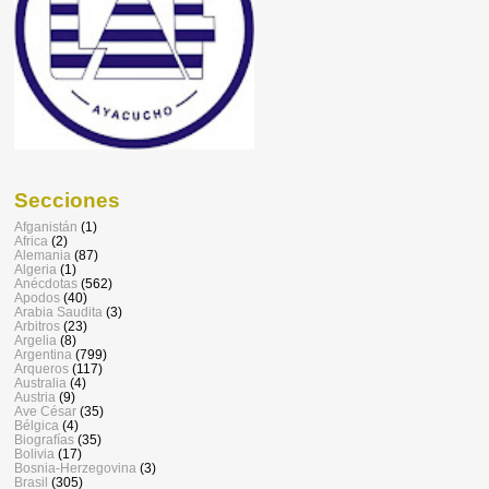
Secciones
Afganistán
(1)
Africa
(2)
Alemania
(87)
Algeria
(1)
Anécdotas
(562)
Apodos
(40)
Arabia Saudita
(3)
Arbitros
(23)
Argelia
(8)
Argentina
(799)
Arqueros
(117)
Australia
(4)
Austria
(9)
Ave César
(35)
Bélgica
(4)
Biografías
(35)
Bolivia
(17)
Bosnia-Herzegovina
(3)
Brasil
(305)