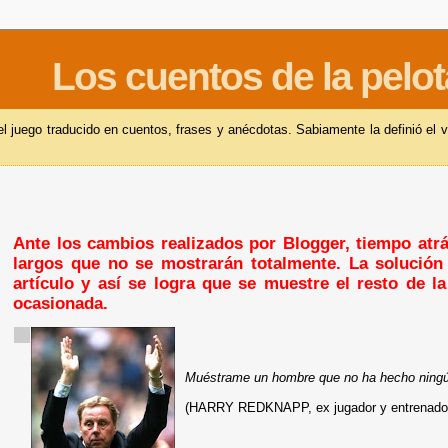
Los cuentos de la pelot
 juego traducido en cuentos, frases y anécdotas. Sabiamente la definió el v
Ante los cambios realizados por Blogger, tiempo atrás
largos que no se mostrarán totalmente. La solución 
artículo y así se logra que se muestre el resto de l
ocasionada.
Muéstrame un hombre que no ha hecho ningún
(HARRY REDKNAPP, ex jugador y entrenador 