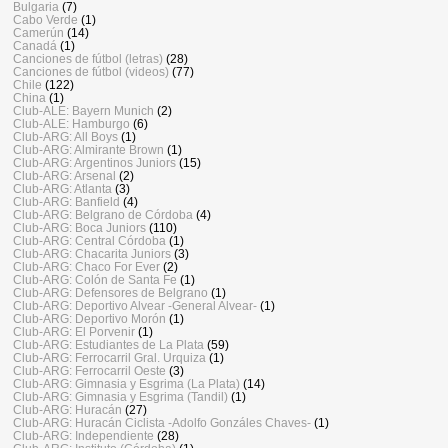
Bulgaria
(7)
Cabo Verde
(1)
Camerún
(14)
Canadá
(1)
Canciones de fútbol (letras)
(28)
Canciones de fútbol (videos)
(77)
Chile
(122)
China
(1)
Club-ALE: Bayern Munich
(2)
Club-ALE: Hamburgo
(6)
Club-ARG: All Boys
(1)
Club-ARG: Almirante Brown
(1)
Club-ARG: Argentinos Juniors
(15)
Club-ARG: Arsenal
(2)
Club-ARG: Atlanta
(3)
Club-ARG: Banfield
(4)
Club-ARG: Belgrano de Córdoba
(4)
Club-ARG: Boca Juniors
(110)
Club-ARG: Central Córdoba
(1)
Club-ARG: Chacarita Juniors
(3)
Club-ARG: Chaco For Ever
(2)
Club-ARG: Colón de Santa Fe
(1)
Club-ARG: Defensores de Belgrano
(1)
Club-ARG: Deportivo Alvear -General Alvear-
(1)
Club-ARG: Deportivo Morón
(1)
Club-ARG: El Porvenir
(1)
Club-ARG: Estudiantes de La Plata
(59)
Club-ARG: Ferrocarril Gral. Urquiza
(1)
Club-ARG: Ferrocarril Oeste
(3)
Club-ARG: Gimnasia y Esgrima (La Plata)
(14)
Club-ARG: Gimnasia y Esgrima (Tandil)
(1)
Club-ARG: Huracán
(27)
Club-ARG: Huracán Ciclista -Adolfo Gonzáles Chaves-
(1)
Club-ARG: Independiente
(28)