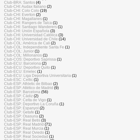
Club-BRA: Santos
(4)
Club-CHI: Audax Italiano
(2)
Club-CHI: Colo Colo
(19)
Club-CHI: Everton
(2)
Club-CHI: Magallanes
(1)
Club-CHI: Rangers de Talca
(1)
Club-CHI: Santiago Wanderers
(1)
Club-CHI: Unión Española
(3)
Club-CHI: Universidad Católica
(3)
Club-CHI: Universidad de Chile
(14)
Club-COL: América de Cali
(2)
Club-COL: Independiente Santa Fe
(1)
Club-COL: Junior
(1)
Club-COL: Millonarios
(1)
Club-COS: Deportivo Saprissa
(1)
Club-ECU: Barcelona
(2)
Club-ECU: Deportivo Quito
(1)
Club-ECU: Emelec
(1)
Club-ECU: Liga Deportiva Universitaria
(1)
Club-ESC: Celtic
(1)
Club-ESP: Athletic de Bilbao
(2)
Club-ESP: Atlético de Madrid
(9)
Club-ESP: Barcelona
(56)
Club-ESP: Cádiz
(2)
Club-ESP: Celta de Vigo
(1)
Club-ESP: Deportivo La Coruña
(1)
Club-ESP: Espanyol
(2)
Club-ESP: Getafe
(1)
Club-ESP: Osasuna
(2)
Club-ESP: Real Betis
(3)
Club-ESP: Real Madrid
(71)
Club-ESP: Real Murcia
(1)
Club-ESP: Real Oviedo
(1)
Club-ESP: Real Sociedad
(1)