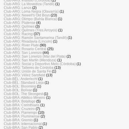
Club-ARG: Instituto (Córdoba)
(1)
Club-ARG: La Movediza (Tandil)
(1)
Club-ARG: Lanús
(2)
Club-ARG: Loma Negra (Olavarría)
(1)
Club-ARG: Newell's Old Boys
(23)
Club-ARG: Olimpo (Bahía Blanca)
(1)
Club-ARG: Platense
(4)
Club-ARG: Quilmes
(3)
Club-ARG: Quilmes (Tres Arroyos)
(1)
Club-ARG: Racing
(37)
Club-ARG: Ramón Santamarina (Tandil)
(1)
Club-ARG: Rivadavia (Lincoln)
(1)
Club-ARG: River Plate
(90)
Club-ARG: Rosario Central
(25)
Club-ARG: San Lorenzo
(44)
Club-ARG: San Lorenzo (Mar del Plata)
(2)
Club-ARG: San Martín (Mendoza)
(1)
Club-ARG: Social y Deportivo Melo (Córdoba)
(1)
Club-ARG: Talleres de Córdoba
(13)
Club-ARG: Unión de Santa Fe
(1)
Club-ARG: Vélez Sarsfield
(13)
Club-BÉL: Anderlecht
(1)
Club-BÉL: Standard Lieja
(1)
Club-BOL: Blooming
(1)
Club-BOL: Bolívar
(1)
Club-BOL: The Strongest
(1)
Club-BRA: Atlético Mineiro
(1)
Club-BRA: Botafogo
(5)
Club-BRA: Corinthians
(1)
Club-BRA: Cruzeiro
(7)
Club-BRA: Flamengo
(10)
Club-BRA: Fluminense
(2)
Club-BRA: Gremio
(1)
Club-BRA: Internacional
(1)
Club-BRA: San Pablo
(2)