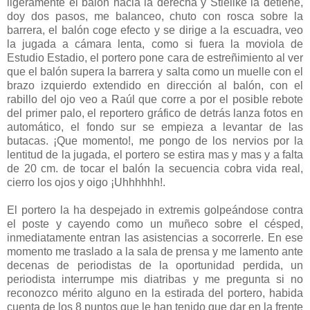
ligeramente el balón hacia la derecha y Stielike la detiene,
doy dos pasos, me balanceo, chuto con rosca sobre la
barrera, el balón coge efecto y se dirige a la escuadra, veo
la jugada a cámara lenta, como si fuera la moviola de
Estudio Estadio, el portero pone cara de estreñimiento al ver
que el balón supera la barrera y salta como un muelle con el
brazo izquierdo extendido en dirección al balón, con el
rabillo del ojo veo a Raúl que corre a por el posible rebote
del primer palo, el reportero gráfico de detrás lanza fotos en
automático, el fondo sur se empieza a levantar de las
butacas. ¡Que momento!, me pongo de los nervios por la
lentitud de la jugada, el portero se estira mas y mas y a falta
de 20 cm. de tocar el balón la secuencia cobra vida real,
cierro los ojos y oigo ¡Uhhhhhh!.
El portero la ha despejado in extremis golpeándose contra
el poste y cayendo como un muñeco sobre el césped,
inmediatamente entran las asistencias a socorrerle. En ese
momento me traslado a la sala de prensa y me lamento ante
decenas de periodistas de la oportunidad perdida, un
periodista interrumpe mis diatribas y me pregunta si no
reconozco mérito alguno en la estirada del portero, habida
cuenta de los 8 puntos que le han tenido que dar en la frente