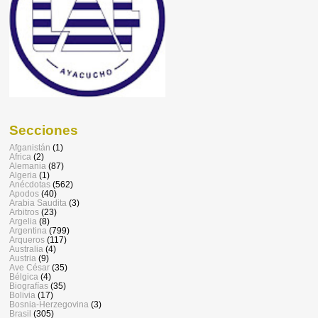
Secciones
Afganistán
(1)
Africa
(2)
Alemania
(87)
Algeria
(1)
Anécdotas
(562)
Apodos
(40)
Arabia Saudita
(3)
Arbitros
(23)
Argelia
(8)
Argentina
(799)
Arqueros
(117)
Australia
(4)
Austria
(9)
Ave César
(35)
Bélgica
(4)
Biografías
(35)
Bolivia
(17)
Bosnia-Herzegovina
(3)
Brasil
(305)