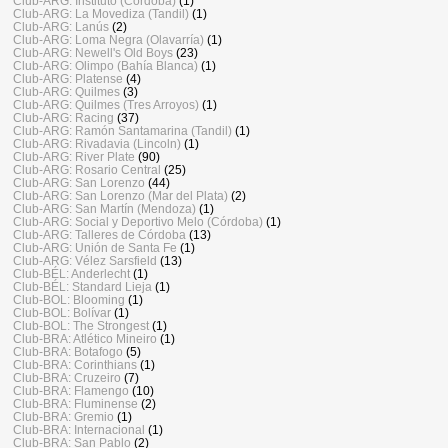
Club-ARG: Instituto (Córdoba)
(1)
Club-ARG: La Movediza (Tandil)
(1)
Club-ARG: Lanús
(2)
Club-ARG: Loma Negra (Olavarría)
(1)
Club-ARG: Newell's Old Boys
(23)
Club-ARG: Olimpo (Bahía Blanca)
(1)
Club-ARG: Platense
(4)
Club-ARG: Quilmes
(3)
Club-ARG: Quilmes (Tres Arroyos)
(1)
Club-ARG: Racing
(37)
Club-ARG: Ramón Santamarina (Tandil)
(1)
Club-ARG: Rivadavia (Lincoln)
(1)
Club-ARG: River Plate
(90)
Club-ARG: Rosario Central
(25)
Club-ARG: San Lorenzo
(44)
Club-ARG: San Lorenzo (Mar del Plata)
(2)
Club-ARG: San Martín (Mendoza)
(1)
Club-ARG: Social y Deportivo Melo (Córdoba)
(1)
Club-ARG: Talleres de Córdoba
(13)
Club-ARG: Unión de Santa Fe
(1)
Club-ARG: Vélez Sarsfield
(13)
Club-BÉL: Anderlecht
(1)
Club-BÉL: Standard Lieja
(1)
Club-BOL: Blooming
(1)
Club-BOL: Bolívar
(1)
Club-BOL: The Strongest
(1)
Club-BRA: Atlético Mineiro
(1)
Club-BRA: Botafogo
(5)
Club-BRA: Corinthians
(1)
Club-BRA: Cruzeiro
(7)
Club-BRA: Flamengo
(10)
Club-BRA: Fluminense
(2)
Club-BRA: Gremio
(1)
Club-BRA: Internacional
(1)
Club-BRA: San Pablo
(2)