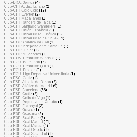
Club-BRA: Santos
(4)
Club-CHI: Audax Italiano
(2)
Club-CHI: Colo Colo
(19)
Club-CHI: Everton
(2)
Club-CHI: Magallanes
(1)
Club-CHI: Rangers de Talca
(1)
Club-CHI: Santiago Wanderers
(1)
Club-CHI: Unión Española
(3)
Club-CHI: Universidad Católica
(3)
Club-CHI: Universidad de Chile
(14)
Club-COL: América de Cali
(2)
Club-COL: Independiente Santa Fe
(1)
Club-COL: Junior
(1)
Club-COL: Millonarios
(1)
Club-COS: Deportivo Saprissa
(1)
Club-ECU: Barcelona
(2)
Club-ECU: Deportivo Quito
(1)
Club-ECU: Emelec
(1)
Club-ECU: Liga Deportiva Universitaria
(1)
Club-ESC: Celtic
(1)
Club-ESP: Athletic de Bilbao
(2)
Club-ESP: Atlético de Madrid
(9)
Club-ESP: Barcelona
(56)
Club-ESP: Cádiz
(2)
Club-ESP: Celta de Vigo
(1)
Club-ESP: Deportivo La Coruña
(1)
Club-ESP: Espanyol
(2)
Club-ESP: Getafe
(1)
Club-ESP: Osasuna
(2)
Club-ESP: Real Betis
(3)
Club-ESP: Real Madrid
(71)
Club-ESP: Real Murcia
(1)
Club-ESP: Real Oviedo
(1)
Club-ESP: Real Sociedad
(1)