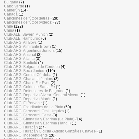
Bulgaria
(7)
Cabo Verde
(1)
Camerún
(14)
Canadá
(1)
Canciones de fútbol (letras)
(28)
Canciones de fútbol (videos)
(77)
Chile
(122)
China
(1)
Club-ALE: Bayern Munich
(2)
Club-ALE: Hamburgo
(6)
Club-ARG: All Boys
(1)
Club-ARG: Almirante Brown
(1)
Club-ARG: Argentinos Juniors
(15)
Club-ARG: Arsenal
(2)
Club-ARG: Atlanta
(3)
Club-ARG: Banfield
(4)
Club-ARG: Belgrano de Córdoba
(4)
Club-ARG: Boca Juniors
(110)
Club-ARG: Central Córdoba
(1)
Club-ARG: Chacarita Juniors
(3)
Club-ARG: Chaco For Ever
(2)
Club-ARG: Colón de Santa Fe
(1)
Club-ARG: Defensores de Belgrano
(1)
Club-ARG: Deportivo Alvear -General Alvear-
(1)
Club-ARG: Deportivo Morón
(1)
Club-ARG: El Porvenir
(1)
Club-ARG: Estudiantes de La Plata
(59)
Club-ARG: Ferrocarril Gral. Urquiza
(1)
Club-ARG: Ferrocarril Oeste
(3)
Club-ARG: Gimnasia y Esgrima (La Plata)
(14)
Club-ARG: Gimnasia y Esgrima (Tandil)
(1)
Club-ARG: Huracán
(27)
Club-ARG: Huracán Ciclista -Adolfo Gonzáles Chaves-
(1)
Club-ARG: Independiente
(28)