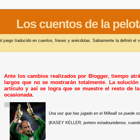
Los cuentos de la pelot
 juego traducido en cuentos, frases y anécdotas. Sabiamente la definió el v
Ante los cambios realizados por Blogger, tiempo atrás
largos que no se mostrarán totalmente. La solución 
artículo y así se logra que se muestre el resto de l
ocasionada.
Una vez que has jugado en el Millwall se puede so
(KASEY KELLER, portero estadounidense, cuando 