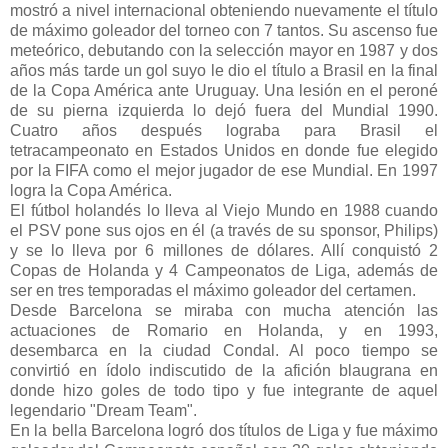
mostró a nivel internacional obteniendo nuevamente el título
de máximo goleador del torneo con 7 tantos.
Su ascenso fue
meteórico, debutando con la selección mayor en 1987 y dos
años más tarde un gol suyo le dio el título a Brasil en la final
de la Copa América ante Uruguay. Una lesión en el peroné
de su pierna izquierda lo dejó fuera del Mundial 1990.
Cuatro años después lograba para Brasil el
tetracampeonato en Estados Unidos en donde fue elegido
por la FIFA como el mejor jugador de ese Mundial. En 1997
logra la Copa América.
El fútbol holandés lo lleva al Viejo Mundo en 1988 cuando
el PSV pone sus ojos en él (a través de su sponsor, Philips)
y se lo lleva por 6 millones de dólares. Allí conquistó 2
Copas de Holanda y 4 Campeonatos de Liga, además de
ser en tres temporadas el máximo goleador del certamen.
Desde Barcelona se miraba con mucha atención las
actuaciones de Romario en Holanda, y en 1993,
desembarca en la ciudad Condal. Al poco tiempo se
convirtió en ídolo indiscutido de la afición blaugrana en
donde hizo goles de todo tipo y fue integrante de aquel
legendario "Dream Team".
En la bella Barcelona logró dos títulos de Liga y fue máximo