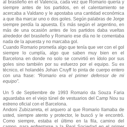
al brasileño en el Valencia, cada vez que Romario quería y
siempre antes de los partidos, en el calentamiento se
acercaba a Valdano y le apostaba una cantidad económica
a que iba marcar uno o dos goles. Según palabras de Jorge
siempre perdía la apuesta. Es más según el argentino, en
más de una ocasión antes de los partidos daba vueltas
alrededor del brasileño y Romario ese día no le comentaba
nada de la apuesta y no marcaba gol.
Cuando Romario prometía algo que tenía que ver con el gol
siempre lo cumplía, algo que saben muy bien en el
Barcelona en donde no solo se convirtió en ídolo por sus
goles sino también por su esfuerzo por el equipo. Su ex
técnico, el holandés Johan Cruyff lo pinta de cuerpo entero
con una frase:
“Romario era el primer defensor de mi
equipo”
.
Un 5 de Septiembre de 1993 Romario da Souza Faria
aguardaba en el viejo túnel de vestuarios del Camp Nou su
estreno oficial con el Barcelona.
Andoni Zubizarreta, el arquero al que Romario llamaba de
usted, siempre atento y protector, le buscó y le encontró.
Como siempre, estaba el último en la fila, camino del
campo, para enfrentarse a la Real Sociedad en el primer