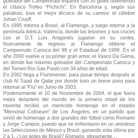
goleador del Campeonato español con 30 goles obteniendo
el clásico Trofeo “Pichichi”. En Barcelona y, según sus
palabras, tuvo el mejor técnico de su carrera: el célebre
Johan Cruyff.
En 1995 retorna a Brasil, al Flamengo, y luego retorna a la
península ibérica, Valencia, donde las lesiones y sus cruces
con el D.T. Luis Aragonés jugaron en su contra.
Nuevamente de regreso al Flamengo obtiene el
Campeonato Carioca del 98 y el Estadual de 1999. En el
año 2000 vuelve a su primer gran amor, el Vasco Da Gama,
en donde fue máximo goleador del Campeonato Carioca y
del Torneo Rio-Sao Paulo con 34 años de edad.
En 2002 llega a Fluminense, para pasar tiempo después al
club Al Saad de Qatar por donde tuvo un breve paso para
retornar al “Flu” en Junio de 2003.
Posteriormente el 10 de Noviembre de 2004, el que fuera
mejor delantero del mundo en la primera mitad de los
noventa recibió un merecido homenaje en el estadio
“Memorial Coliseum” de Los Ángeles, en un partido que
sirvió de homenaje a dos grandes del fútbol como Romario
y Jorge Campos, puesto que se enfrentaron en un amistoso
las Selecciones de México y Brasil, ganando esta última por
2 a 1. ¿Los goles de Brasil? Romario, obviamente…