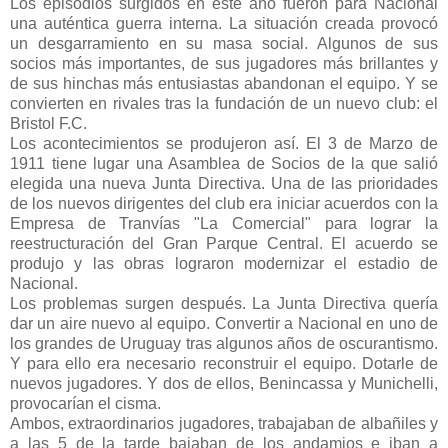
Los episodios surgidos en este año fueron para Nacional
una auténtica guerra interna. La situación creada provocó
un desgarramiento en su masa social. Algunos de sus
socios más importantes, de sus jugadores más brillantes y
de sus hinchas más entusiastas abandonan el equipo. Y se
convierten en rivales tras la fundación de un nuevo club: el
Bristol F.C.
Los acontecimientos se produjeron así. El 3 de Marzo de
1911 tiene lugar una Asamblea de Socios de la que salió
elegida una nueva Junta Directiva. Una de las prioridades
de los nuevos dirigentes del club era iniciar acuerdos con la
Empresa de Tranvías "La Comercial" para lograr la
reestructuración del Gran Parque Central. El acuerdo se
produjo y las obras lograron modernizar el estadio de
Nacional.
Los problemas surgen después. La Junta Directiva quería
dar un aire nuevo al equipo. Convertir a Nacional en uno de
los grandes de Uruguay tras algunos años de oscurantismo.
Y para ello era necesario reconstruir el equipo. Dotarle de
nuevos jugadores. Y dos de ellos, Benincassa y Munichelli,
provocarían el cisma.
Ambos, extraordinarios jugadores, trabajaban de albañiles y
a las 5 de la tarde bajaban de los andamios e iban a