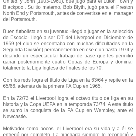
United, y John (1903-1960), que jugó para el Luton Town y
Blackpool. Su tio materno, Bob Blyth, jugó para el Preston
North End y Portsmouth, antes de convertirse en el manager
del Portsmouth.
Buen futbolista en su juventud -llegó a jugar en la selección
de Escocia- llegó a ser DT del Liverpool en Diciembre de
1959 (el club se encontraba con muchas dificultades en la
Segunda División) permaneciendo en ese club hasta 1974 y
dejando un espectacular trabajo de base que les permitió
ganar posteriormente cuatro Copas de Europa y dominar
totalmente la Liga Inglesa de finales de los 70'.
Con los reds logra el título de Liga en la 63/64 y repite en la
65/66, además de la primera FA Cup en 1965.
En la 72/73 el Liverpool logra el octavo título de liga en su
historia y la Copa UEFA en la temporada 73/74. A este título
se sumó la conquista de la FA Cup en Wembley, ante el
Newcastle.
Motivador como pocos, el Liverpool era su vida y a él se
entregó por completo. La hinchada siempre lo reconoció y