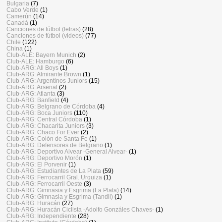
Bulgaria
(7)
Cabo Verde
(1)
Camerún
(14)
Canadá
(1)
Canciones de fútbol (letras)
(28)
Canciones de fútbol (videos)
(77)
Chile
(122)
China
(1)
Club-ALE: Bayern Munich
(2)
Club-ALE: Hamburgo
(6)
Club-ARG: All Boys
(1)
Club-ARG: Almirante Brown
(1)
Club-ARG: Argentinos Juniors
(15)
Club-ARG: Arsenal
(2)
Club-ARG: Atlanta
(3)
Club-ARG: Banfield
(4)
Club-ARG: Belgrano de Córdoba
(4)
Club-ARG: Boca Juniors
(110)
Club-ARG: Central Córdoba
(1)
Club-ARG: Chacarita Juniors
(3)
Club-ARG: Chaco For Ever
(2)
Club-ARG: Colón de Santa Fe
(1)
Club-ARG: Defensores de Belgrano
(1)
Club-ARG: Deportivo Alvear -General Alvear-
(1)
Club-ARG: Deportivo Morón
(1)
Club-ARG: El Porvenir
(1)
Club-ARG: Estudiantes de La Plata
(59)
Club-ARG: Ferrocarril Gral. Urquiza
(1)
Club-ARG: Ferrocarril Oeste
(3)
Club-ARG: Gimnasia y Esgrima (La Plata)
(14)
Club-ARG: Gimnasia y Esgrima (Tandil)
(1)
Club-ARG: Huracán
(27)
Club-ARG: Huracán Ciclista -Adolfo Gonzáles Chaves-
(1)
Club-ARG: Independiente
(28)