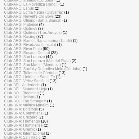
Club-ARG: Instituto (Córdoba)
(1)
Club-ARG: La Movediza (Tandil)
(1)
Club-ARG: Lanús
(2)
Club-ARG: Loma Negra (Olavarría)
(1)
Club-ARG: Newell's Old Boys
(23)
Club-ARG: Olimpo (Bahía Blanca)
(1)
Club-ARG: Platense
(4)
Club-ARG: Quilmes
(3)
Club-ARG: Quilmes (Tres Arroyos)
(1)
Club-ARG: Racing
(37)
Club-ARG: Ramón Santamarina (Tandil)
(1)
Club-ARG: Rivadavia (Lincoln)
(1)
Club-ARG: River Plate
(90)
Club-ARG: Rosario Central
(25)
Club-ARG: San Lorenzo
(44)
Club-ARG: San Lorenzo (Mar del Plata)
(2)
Club-ARG: San Martín (Mendoza)
(1)
Club-ARG: Social y Deportivo Melo (Córdoba)
(1)
Club-ARG: Talleres de Córdoba
(13)
Club-ARG: Unión de Santa Fe
(1)
Club-ARG: Vélez Sarsfield
(13)
Club-BÉL: Anderlecht
(1)
Club-BÉL: Standard Lieja
(1)
Club-BOL: Blooming
(1)
Club-BOL: Bolívar
(1)
Club-BOL: The Strongest
(1)
Club-BRA: Atlético Mineiro
(1)
Club-BRA: Botafogo
(5)
Club-BRA: Corinthians
(1)
Club-BRA: Cruzeiro
(7)
Club-BRA: Flamengo
(10)
Club-BRA: Fluminense
(2)
Club-BRA: Gremio
(1)
Club-BRA: Internacional
(1)
Club-BRA: San Pablo
(2)