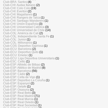
Club-BRA: Santos
(4)
Club-CHI: Audax Italiano
(2)
Club-CHI: Colo Colo
(19)
Club-CHI: Everton
(2)
Club-CHI: Magallanes
(1)
Club-CHI: Rangers de Talca
(1)
Club-CHI: Santiago Wanderers
(1)
Club-CHI: Unión Española
(3)
Club-CHI: Universidad Católica
(3)
Club-CHI: Universidad de Chile
(14)
Club-COL: América de Cali
(2)
Club-COL: Independiente Santa Fe
(1)
Club-COL: Junior
(1)
Club-COL: Millonarios
(1)
Club-COS: Deportivo Saprissa
(1)
Club-ECU: Barcelona
(2)
Club-ECU: Deportivo Quito
(1)
Club-ECU: Emelec
(1)
Club-ECU: Liga Deportiva Universitaria
(1)
Club-ESC: Celtic
(1)
Club-ESP: Athletic de Bilbao
(2)
Club-ESP: Atlético de Madrid
(9)
Club-ESP: Barcelona
(56)
Club-ESP: Cádiz
(2)
Club-ESP: Celta de Vigo
(1)
Club-ESP: Deportivo La Coruña
(1)
Club-ESP: Espanyol
(2)
Club-ESP: Getafe
(1)
Club-ESP: Osasuna
(2)
Club-ESP: Real Betis
(3)
Club-ESP: Real Madrid
(71)
Club-ESP: Real Murcia
(1)
Club-ESP: Real Oviedo
(1)
Club-ESP: Real Sociedad
(1)