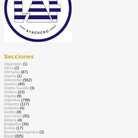
Secciones
Afganistán
(1)
Africa
(2)
Alemania
(87)
Algeria
(1)
Anécdotas
(562)
Apodos
(40)
Arabia Saudita
(3)
Arbitros
(23)
Argelia
(8)
Argentina
(799)
Arqueros
(117)
Australia
(4)
Austria
(9)
Ave César
(35)
Bélgica
(4)
Biografías
(35)
Bolivia
(17)
Bosnia-Herzegovina
(3)
Brasil
(305)