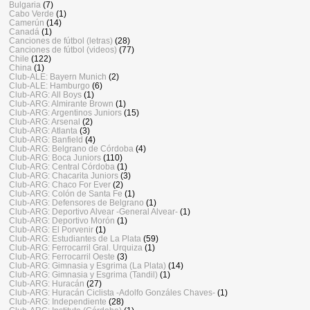
Bulgaria
(7)
Cabo Verde
(1)
Camerún
(14)
Canadá
(1)
Canciones de fútbol (letras)
(28)
Canciones de fútbol (videos)
(77)
Chile
(122)
China
(1)
Club-ALE: Bayern Munich
(2)
Club-ALE: Hamburgo
(6)
Club-ARG: All Boys
(1)
Club-ARG: Almirante Brown
(1)
Club-ARG: Argentinos Juniors
(15)
Club-ARG: Arsenal
(2)
Club-ARG: Atlanta
(3)
Club-ARG: Banfield
(4)
Club-ARG: Belgrano de Córdoba
(4)
Club-ARG: Boca Juniors
(110)
Club-ARG: Central Córdoba
(1)
Club-ARG: Chacarita Juniors
(3)
Club-ARG: Chaco For Ever
(2)
Club-ARG: Colón de Santa Fe
(1)
Club-ARG: Defensores de Belgrano
(1)
Club-ARG: Deportivo Alvear -General Alvear-
(1)
Club-ARG: Deportivo Morón
(1)
Club-ARG: El Porvenir
(1)
Club-ARG: Estudiantes de La Plata
(59)
Club-ARG: Ferrocarril Gral. Urquiza
(1)
Club-ARG: Ferrocarril Oeste
(3)
Club-ARG: Gimnasia y Esgrima (La Plata)
(14)
Club-ARG: Gimnasia y Esgrima (Tandil)
(1)
Club-ARG: Huracán
(27)
Club-ARG: Huracán Ciclista -Adolfo Gonzáles Chaves-
(1)
Club-ARG: Independiente
(28)