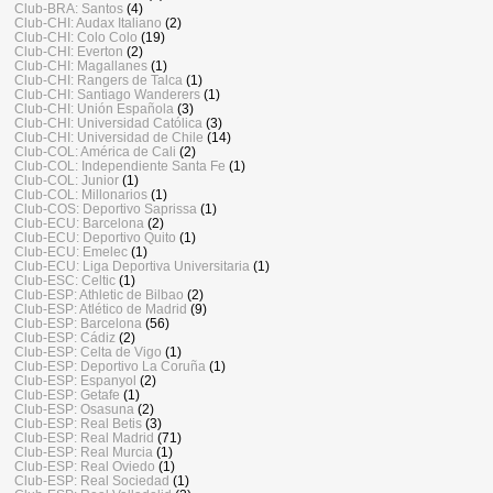
Club-BRA: Santos
(4)
Club-CHI: Audax Italiano
(2)
Club-CHI: Colo Colo
(19)
Club-CHI: Everton
(2)
Club-CHI: Magallanes
(1)
Club-CHI: Rangers de Talca
(1)
Club-CHI: Santiago Wanderers
(1)
Club-CHI: Unión Española
(3)
Club-CHI: Universidad Católica
(3)
Club-CHI: Universidad de Chile
(14)
Club-COL: América de Cali
(2)
Club-COL: Independiente Santa Fe
(1)
Club-COL: Junior
(1)
Club-COL: Millonarios
(1)
Club-COS: Deportivo Saprissa
(1)
Club-ECU: Barcelona
(2)
Club-ECU: Deportivo Quito
(1)
Club-ECU: Emelec
(1)
Club-ECU: Liga Deportiva Universitaria
(1)
Club-ESC: Celtic
(1)
Club-ESP: Athletic de Bilbao
(2)
Club-ESP: Atlético de Madrid
(9)
Club-ESP: Barcelona
(56)
Club-ESP: Cádiz
(2)
Club-ESP: Celta de Vigo
(1)
Club-ESP: Deportivo La Coruña
(1)
Club-ESP: Espanyol
(2)
Club-ESP: Getafe
(1)
Club-ESP: Osasuna
(2)
Club-ESP: Real Betis
(3)
Club-ESP: Real Madrid
(71)
Club-ESP: Real Murcia
(1)
Club-ESP: Real Oviedo
(1)
Club-ESP: Real Sociedad
(1)