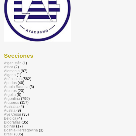
Secciones
Afganistán
(1)
Africa
(2)
Alemania
(87)
Algeria
(1)
Anécdotas
(562)
Apodos
(40)
Arabia Saudita
(3)
Arbitros
(23)
Argelia
(8)
Argentina
(799)
Arqueros
(117)
Australia
(4)
Austria
(9)
Ave César
(35)
Bélgica
(4)
Biografías
(35)
Bolivia
(17)
Bosnia-Herzegovina
(3)
Brasil
(305)