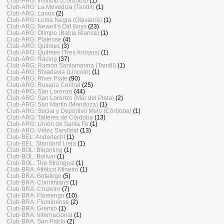
Club-ARG: Instituto (Córdoba)
(1)
Club-ARG: La Movediza (Tandil)
(1)
Club-ARG: Lanús
(2)
Club-ARG: Loma Negra (Olavarría)
(1)
Club-ARG: Newell's Old Boys
(23)
Club-ARG: Olimpo (Bahía Blanca)
(1)
Club-ARG: Platense
(4)
Club-ARG: Quilmes
(3)
Club-ARG: Quilmes (Tres Arroyos)
(1)
Club-ARG: Racing
(37)
Club-ARG: Ramón Santamarina (Tandil)
(1)
Club-ARG: Rivadavia (Lincoln)
(1)
Club-ARG: River Plate
(90)
Club-ARG: Rosario Central
(25)
Club-ARG: San Lorenzo
(44)
Club-ARG: San Lorenzo (Mar del Plata)
(2)
Club-ARG: San Martín (Mendoza)
(1)
Club-ARG: Social y Deportivo Melo (Córdoba)
(1)
Club-ARG: Talleres de Córdoba
(13)
Club-ARG: Unión de Santa Fe
(1)
Club-ARG: Vélez Sarsfield
(13)
Club-BÉL: Anderlecht
(1)
Club-BÉL: Standard Lieja
(1)
Club-BOL: Blooming
(1)
Club-BOL: Bolívar
(1)
Club-BOL: The Strongest
(1)
Club-BRA: Atlético Mineiro
(1)
Club-BRA: Botafogo
(5)
Club-BRA: Corinthians
(1)
Club-BRA: Cruzeiro
(7)
Club-BRA: Flamengo
(10)
Club-BRA: Fluminense
(2)
Club-BRA: Gremio
(1)
Club-BRA: Internacional
(1)
Club-BRA: San Pablo
(2)