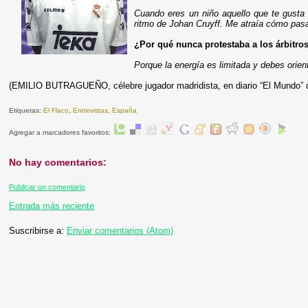
Cuando eres un niño aquello que te gusta 
ritmo de Johan Cruyff. Me atraía cómo pasa
¿Por qué nunca protestaba a los árbitro
Porque la energía es limitada y debes orient
(EMILIO BUTRAGUEÑO, célebre jugador madridista, en diario “El Mundo” d
Etiquetas:
El Flaco
,
Entrevistas
,
España
Agregar a marcadores favoritos:
No hay comentarios:
Publicar un comentario
Entrada más reciente
Suscribirse a:
Enviar comentarios (Atom)