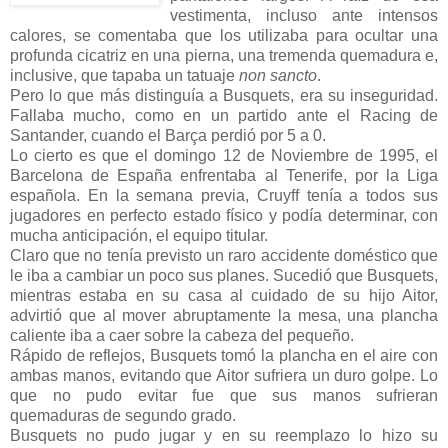
vestimenta, incluso ante intensos
calores, se comentaba que los utilizaba para ocultar una
profunda cicatriz en una pierna, una tremenda quemadura e,
inclusive, que tapaba un tatuaje
non sancto
.
Pero lo que más distinguía a Busquets, era su inseguridad.
Fallaba mucho, como en un partido ante el Racing de
Santander, cuando el Barça perdió por 5 a 0.
Lo cierto es que el domingo 12 de Noviembre de 1995, el
Barcelona de España enfrentaba al Tenerife, por la Liga
española. En la semana previa, Cruyff tenía a todos sus
jugadores en perfecto estado físico y podía determinar, con
mucha anticipación, el equipo titular.
Claro que no tenía previsto un raro accidente doméstico que
le iba a cambiar un poco sus planes. Sucedió que Busquets,
mientras estaba en su casa al cuidado de su hijo Aitor,
advirtió que al mover abruptamente la mesa, una plancha
caliente iba a caer sobre la cabeza del pequeño.
Rápido de reflejos, Busquets tomó la plancha en el aire con
ambas manos, evitando que Aitor sufriera un duro golpe. Lo
que no pudo evitar fue que sus manos sufrieran
quemaduras de segundo grado.
Busquets no pudo jugar y en su reemplazo lo hizo su