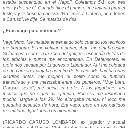
estaba suspendido en el Napoli. Goleamos 5-1, con tres
míos y dos de él. Cuando hice el primero, me levantó para el
festejo y le besé la cabeza.
“No tenés a Careca, pero tenés
a Caruso”,
le dije. Se mataba de risa.
¿Eras vago para entrenar?
Vaguísimo. Me mataba entrenando sólo cuando los técnicos
me borraban. Si me volvían a poner, chau, me dejaba estar.
Si íbamos a correr a la zona del golf, me escondía detrás de
los árboles y nunca me encontraban. En Defensores, el
profe nos sacaba por Lugones o Libertador. Ahí me colgaba
de un camión y viajaba adentro de la caja. Me bajaba unas
cuadras antes, me mojaba el pelito como si hubiera
transpirado y me mezclaba entre los punteros.
“Muy bien,
Caruso: sexto”,
me decía el profe. A los jugadores, les
inculco que no sigan mi ejemplo. Por eso me lesionaba
mucho, largué a los 29. No elongaba nunca, ni loco me
quedaba después de hora. Era vago, pero en los partidos
me mataba. Igual, tenía un atenuante.
(RICARDO CARUSO LOMBARDI, ex jugador y actual
entrenador del Racing Club de Avellaneda, en revista “El