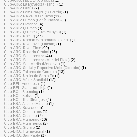
Club-ARG: Instituto (Córdoba)
(1)
Club-ARG: La Movediza (Tandil)
(1)
Club-ARG: Lanús
(2)
Club-ARG: Loma Negra (Olavarría)
(1)
Club-ARG: Newell's Old Boys
(23)
Club-ARG: Olimpo (Bahía Blanca)
(1)
Club-ARG: Platense
(4)
Club-ARG: Quilmes
(3)
Club-ARG: Quilmes (Tres Arroyos)
(1)
Club-ARG: Racing
(37)
Club-ARG: Ramón Santamarina (Tandil)
(1)
Club-ARG: Rivadavia (Lincoln)
(1)
Club-ARG: River Plate
(90)
Club-ARG: Rosario Central
(25)
Club-ARG: San Lorenzo
(44)
Club-ARG: San Lorenzo (Mar del Plata)
(2)
Club-ARG: San Martín (Mendoza)
(1)
Club-ARG: Social y Deportivo Melo (Córdoba)
(1)
Club-ARG: Talleres de Córdoba
(13)
Club-ARG: Unión de Santa Fe
(1)
Club-ARG: Vélez Sarsfield
(13)
Club-BÉL: Anderlecht
(1)
Club-BÉL: Standard Lieja
(1)
Club-BOL: Blooming
(1)
Club-BOL: Bolívar
(1)
Club-BOL: The Strongest
(1)
Club-BRA: Atlético Mineiro
(1)
Club-BRA: Botafogo
(5)
Club-BRA: Corinthians
(1)
Club-BRA: Cruzeiro
(7)
Club-BRA: Flamengo
(10)
Club-BRA: Fluminense
(2)
Club-BRA: Gremio
(1)
Club-BRA: Internacional
(1)
Club-BRA: San Pablo
(2)