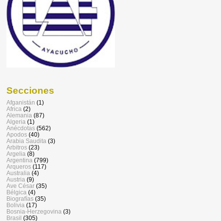
Secciones
Afganistán
(1)
Africa
(2)
Alemania
(87)
Algeria
(1)
Anécdotas
(562)
Apodos
(40)
Arabia Saudita
(3)
Arbitros
(23)
Argelia
(8)
Argentina
(799)
Arqueros
(117)
Australia
(4)
Austria
(9)
Ave César
(35)
Bélgica
(4)
Biografías
(35)
Bolivia
(17)
Bosnia-Herzegovina
(3)
Brasil
(305)