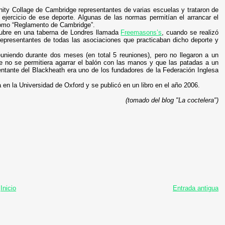
inity Collage de Cambridge representantes de varias escuelas y trataron de
ejercicio de ese deporte. Algunas de las normas permitían el arrancar el
 como “Reglamento de Cambridge”.
ubre en una taberna de Londres llamada
Freemasons’s
, cuando se realizó
 representantes de todas las asociaciones que practicaban dicho deporte y
euniendo durante dos meses (en total 5 reuniones), pero no llegaron a un
e no se permitiera agarrar el balón con las manos y que las patadas a un
entante del Blackheath era uno de los fundadores de la Federación Inglesa
 en la Universidad de Oxford y se publicó en un libro en el año 2006.
(tomado del blog "La coctelera")
Inicio
Entrada antigua