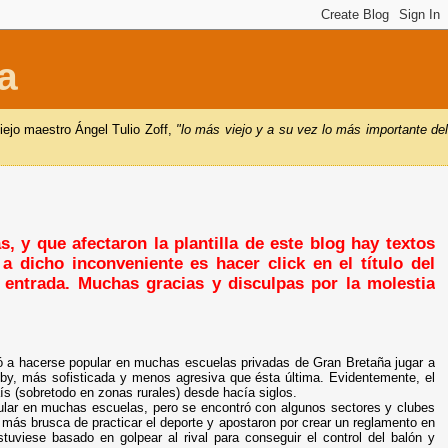
a
iejo maestro Ángel Tulio Zoff,
"lo más viejo y a su vez lo más importante de
, y que afectaron la plantilla de este blog hay textos
a dicho inconveniente es hacer click en el título del
a entrada. Muchas gracias y disculpas por la molestia
 a hacerse popular en muchas escuelas privadas de Gran Bretaña jugar a
rugby, más sofisticada y menos agresiva que ésta última. Evidentemente, el
aís (sobretodo en zonas rurales) desde hacía siglos.
lar en muchas escuelas, pero se encontró con algunos sectores y clubes
 más brusca de practicar el deporte y apostaron por crear un reglamento en
tuviese basado en golpear al rival para conseguir el control del balón y