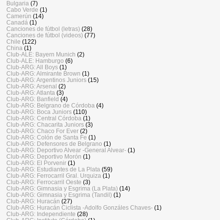
Bulgaria
(7)
Cabo Verde
(1)
Camerún
(14)
Canadá
(1)
Canciones de fútbol (letras)
(28)
Canciones de fútbol (videos)
(77)
Chile
(122)
China
(1)
Club-ALE: Bayern Munich
(2)
Club-ALE: Hamburgo
(6)
Club-ARG: All Boys
(1)
Club-ARG: Almirante Brown
(1)
Club-ARG: Argentinos Juniors
(15)
Club-ARG: Arsenal
(2)
Club-ARG: Atlanta
(3)
Club-ARG: Banfield
(4)
Club-ARG: Belgrano de Córdoba
(4)
Club-ARG: Boca Juniors
(110)
Club-ARG: Central Córdoba
(1)
Club-ARG: Chacarita Juniors
(3)
Club-ARG: Chaco For Ever
(2)
Club-ARG: Colón de Santa Fe
(1)
Club-ARG: Defensores de Belgrano
(1)
Club-ARG: Deportivo Alvear -General Alvear-
(1)
Club-ARG: Deportivo Morón
(1)
Club-ARG: El Porvenir
(1)
Club-ARG: Estudiantes de La Plata
(59)
Club-ARG: Ferrocarril Gral. Urquiza
(1)
Club-ARG: Ferrocarril Oeste
(3)
Club-ARG: Gimnasia y Esgrima (La Plata)
(14)
Club-ARG: Gimnasia y Esgrima (Tandil)
(1)
Club-ARG: Huracán
(27)
Club-ARG: Huracán Ciclista -Adolfo Gonzáles Chaves-
(1)
Club-ARG: Independiente
(28)