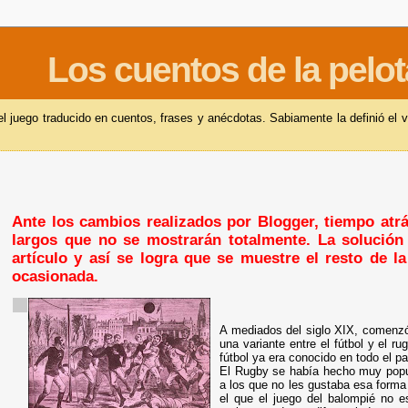
Los cuentos de la pelot
 juego traducido en cuentos, frases y anécdotas. Sabiamente la definió el v
Ante los cambios realizados por Blogger, tiempo atrás
largos que no se mostrarán totalmente. La solución 
artículo y así se logra que se muestre el resto de l
ocasionada.
A mediados del siglo XIX, comenzó
una variante entre el fútbol y el 
fútbol ya era conocido en todo el p
El Rugby se había hecho muy popu
a los que no les gustaba esa forma
el que el juego del balompié no es