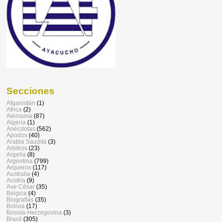
Secciones
Afganistán
(1)
Africa
(2)
Alemania
(87)
Algeria
(1)
Anécdotas
(562)
Apodos
(40)
Arabia Saudita
(3)
Arbitros
(23)
Argelia
(8)
Argentina
(799)
Arqueros
(117)
Australia
(4)
Austria
(9)
Ave César
(35)
Bélgica
(4)
Biografías
(35)
Bolivia
(17)
Bosnia-Herzegovina
(3)
Brasil
(305)