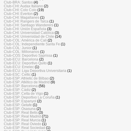
Club-BRA: Santos
(4)
Club-CHI: Audax Italiano
(2)
Club-CHI: Colo Colo
(19)
Club-CHI: Everton
(2)
Club-CHI: Magallanes
(1)
Club-CHI: Rangers de Talca
(1)
Club-CHI: Santiago Wanderers
(1)
Club-CHI: Unión Española
(3)
Club-CHI: Universidad Católica
(3)
Club-CHI: Universidad de Chile
(14)
Club-COL: América de Cali
(2)
Club-COL: Independiente Santa Fe
(1)
Club-COL: Junior
(1)
Club-COL: Millonarios
(1)
Club-COS: Deportivo Saprissa
(1)
Club-ECU: Barcelona
(2)
Club-ECU: Deportivo Quito
(1)
Club-ECU: Emelec
(1)
Club-ECU: Liga Deportiva Universitaria
(1)
Club-ESC: Celtic
(1)
Club-ESP: Athletic de Bilbao
(2)
Club-ESP: Atlético de Madrid
(9)
Club-ESP: Barcelona
(56)
Club-ESP: Cádiz
(2)
Club-ESP: Celta de Vigo
(1)
Club-ESP: Deportivo La Coruña
(1)
Club-ESP: Espanyol
(2)
Club-ESP: Getafe
(1)
Club-ESP: Osasuna
(2)
Club-ESP: Real Betis
(3)
Club-ESP: Real Madrid
(71)
Club-ESP: Real Murcia
(1)
Club-ESP: Real Oviedo
(1)
Club-ESP: Real Sociedad
(1)