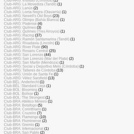
Club-ARG: Instituto (Córdoba)
(1)
Club-ARG: La Movediza (Tandil)
(1)
Club-ARG: Lanús
(2)
Club-ARG: Loma Negra (Olavarría)
(1)
Club-ARG: Newell's Old Boys
(23)
Club-ARG: Olimpo (Bahía Blanca)
(1)
Club-ARG: Platense
(4)
Club-ARG: Quilmes
(3)
Club-ARG: Quilmes (Tres Arroyos)
(1)
Club-ARG: Racing
(37)
Club-ARG: Ramón Santamarina (Tandil)
(1)
Club-ARG: Rivadavia (Lincoln)
(1)
Club-ARG: River Plate
(90)
Club-ARG: Rosario Central
(25)
Club-ARG: San Lorenzo
(44)
Club-ARG: San Lorenzo (Mar del Plata)
(2)
Club-ARG: San Martín (Mendoza)
(1)
Club-ARG: Social y Deportivo Melo (Córdoba)
(1)
Club-ARG: Talleres de Córdoba
(13)
Club-ARG: Unión de Santa Fe
(1)
Club-ARG: Vélez Sarsfield
(13)
Club-BÉL: Anderlecht
(1)
Club-BÉL: Standard Lieja
(1)
Club-BOL: Blooming
(1)
Club-BOL: Bolívar
(1)
Club-BOL: The Strongest
(1)
Club-BRA: Atlético Mineiro
(1)
Club-BRA: Botafogo
(5)
Club-BRA: Corinthians
(1)
Club-BRA: Cruzeiro
(7)
Club-BRA: Flamengo
(10)
Club-BRA: Fluminense
(2)
Club-BRA: Gremio
(1)
Club-BRA: Internacional
(1)
Club-BRA: San Pablo
(2)