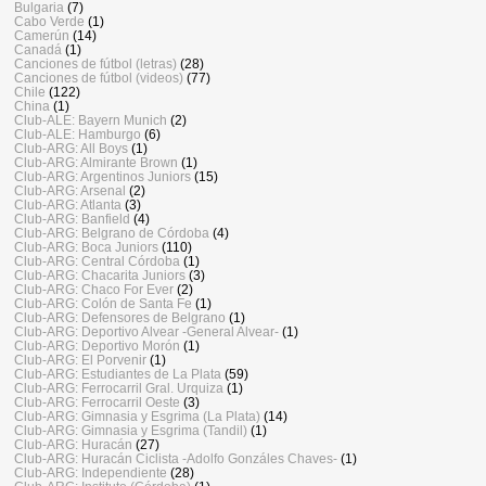
Bulgaria
(7)
Cabo Verde
(1)
Camerún
(14)
Canadá
(1)
Canciones de fútbol (letras)
(28)
Canciones de fútbol (videos)
(77)
Chile
(122)
China
(1)
Club-ALE: Bayern Munich
(2)
Club-ALE: Hamburgo
(6)
Club-ARG: All Boys
(1)
Club-ARG: Almirante Brown
(1)
Club-ARG: Argentinos Juniors
(15)
Club-ARG: Arsenal
(2)
Club-ARG: Atlanta
(3)
Club-ARG: Banfield
(4)
Club-ARG: Belgrano de Córdoba
(4)
Club-ARG: Boca Juniors
(110)
Club-ARG: Central Córdoba
(1)
Club-ARG: Chacarita Juniors
(3)
Club-ARG: Chaco For Ever
(2)
Club-ARG: Colón de Santa Fe
(1)
Club-ARG: Defensores de Belgrano
(1)
Club-ARG: Deportivo Alvear -General Alvear-
(1)
Club-ARG: Deportivo Morón
(1)
Club-ARG: El Porvenir
(1)
Club-ARG: Estudiantes de La Plata
(59)
Club-ARG: Ferrocarril Gral. Urquiza
(1)
Club-ARG: Ferrocarril Oeste
(3)
Club-ARG: Gimnasia y Esgrima (La Plata)
(14)
Club-ARG: Gimnasia y Esgrima (Tandil)
(1)
Club-ARG: Huracán
(27)
Club-ARG: Huracán Ciclista -Adolfo Gonzáles Chaves-
(1)
Club-ARG: Independiente
(28)