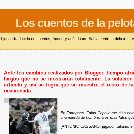
Los cuentos de la pelot
 juego traducido en cuentos, frases y anécdotas. Sabiamente la definió el v
Ante los cambios realizados por Blogger, tiempo atrás
largos que no se mostrarán totalmente. La solución 
artículo y así se logra que se muestre el resto de l
ocasionada.
En Tarragona, Fabio Capello me hizo calen
una mierda de hombre, eres más falso que 
(ANTONIO CASSANO, jugador italiano, en su