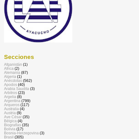
Secciones
Afganistán
(1)
Africa
(2)
Alemania
(87)
Algeria
(1)
Anécdotas
(562)
Apodos
(40)
Arabia Saudita
(3)
Arbitros
(23)
Argelia
(8)
Argentina
(799)
Arqueros
(117)
Australia
(4)
Austria
(9)
Ave César
(35)
Bélgica
(4)
Biografías
(35)
Bolivia
(17)
Bosnia-Herzegovina
(3)
Brasil
(305)