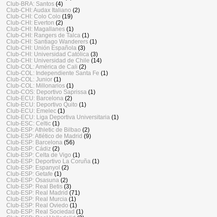
Club-BRA: Santos
(4)
Club-CHI: Audax Italiano
(2)
Club-CHI: Colo Colo
(19)
Club-CHI: Everton
(2)
Club-CHI: Magallanes
(1)
Club-CHI: Rangers de Talca
(1)
Club-CHI: Santiago Wanderers
(1)
Club-CHI: Unión Española
(3)
Club-CHI: Universidad Católica
(3)
Club-CHI: Universidad de Chile
(14)
Club-COL: América de Cali
(2)
Club-COL: Independiente Santa Fe
(1)
Club-COL: Junior
(1)
Club-COL: Millonarios
(1)
Club-COS: Deportivo Saprissa
(1)
Club-ECU: Barcelona
(2)
Club-ECU: Deportivo Quito
(1)
Club-ECU: Emelec
(1)
Club-ECU: Liga Deportiva Universitaria
(1)
Club-ESC: Celtic
(1)
Club-ESP: Athletic de Bilbao
(2)
Club-ESP: Atlético de Madrid
(9)
Club-ESP: Barcelona
(56)
Club-ESP: Cádiz
(2)
Club-ESP: Celta de Vigo
(1)
Club-ESP: Deportivo La Coruña
(1)
Club-ESP: Espanyol
(2)
Club-ESP: Getafe
(1)
Club-ESP: Osasuna
(2)
Club-ESP: Real Betis
(3)
Club-ESP: Real Madrid
(71)
Club-ESP: Real Murcia
(1)
Club-ESP: Real Oviedo
(1)
Club-ESP: Real Sociedad
(1)