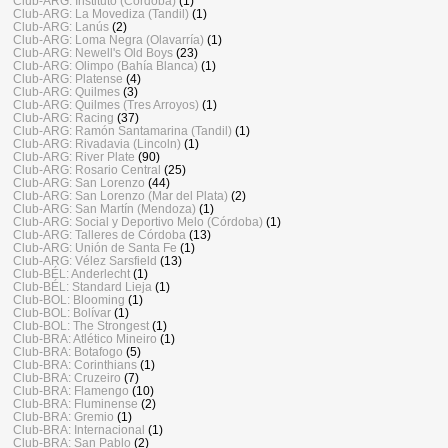
Club-ARG: Instituto (Córdoba)
(1)
Club-ARG: La Movediza (Tandil)
(1)
Club-ARG: Lanús
(2)
Club-ARG: Loma Negra (Olavarría)
(1)
Club-ARG: Newell's Old Boys
(23)
Club-ARG: Olimpo (Bahía Blanca)
(1)
Club-ARG: Platense
(4)
Club-ARG: Quilmes
(3)
Club-ARG: Quilmes (Tres Arroyos)
(1)
Club-ARG: Racing
(37)
Club-ARG: Ramón Santamarina (Tandil)
(1)
Club-ARG: Rivadavia (Lincoln)
(1)
Club-ARG: River Plate
(90)
Club-ARG: Rosario Central
(25)
Club-ARG: San Lorenzo
(44)
Club-ARG: San Lorenzo (Mar del Plata)
(2)
Club-ARG: San Martín (Mendoza)
(1)
Club-ARG: Social y Deportivo Melo (Córdoba)
(1)
Club-ARG: Talleres de Córdoba
(13)
Club-ARG: Unión de Santa Fe
(1)
Club-ARG: Vélez Sarsfield
(13)
Club-BÉL: Anderlecht
(1)
Club-BÉL: Standard Lieja
(1)
Club-BOL: Blooming
(1)
Club-BOL: Bolívar
(1)
Club-BOL: The Strongest
(1)
Club-BRA: Atlético Mineiro
(1)
Club-BRA: Botafogo
(5)
Club-BRA: Corinthians
(1)
Club-BRA: Cruzeiro
(7)
Club-BRA: Flamengo
(10)
Club-BRA: Fluminense
(2)
Club-BRA: Gremio
(1)
Club-BRA: Internacional
(1)
Club-BRA: San Pablo
(2)