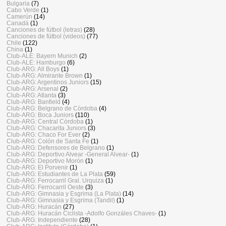
Bulgaria
(7)
Cabo Verde
(1)
Camerún
(14)
Canadá
(1)
Canciones de fútbol (letras)
(28)
Canciones de fútbol (videos)
(77)
Chile
(122)
China
(1)
Club-ALE: Bayern Munich
(2)
Club-ALE: Hamburgo
(6)
Club-ARG: All Boys
(1)
Club-ARG: Almirante Brown
(1)
Club-ARG: Argentinos Juniors
(15)
Club-ARG: Arsenal
(2)
Club-ARG: Atlanta
(3)
Club-ARG: Banfield
(4)
Club-ARG: Belgrano de Córdoba
(4)
Club-ARG: Boca Juniors
(110)
Club-ARG: Central Córdoba
(1)
Club-ARG: Chacarita Juniors
(3)
Club-ARG: Chaco For Ever
(2)
Club-ARG: Colón de Santa Fe
(1)
Club-ARG: Defensores de Belgrano
(1)
Club-ARG: Deportivo Alvear -General Alvear-
(1)
Club-ARG: Deportivo Morón
(1)
Club-ARG: El Porvenir
(1)
Club-ARG: Estudiantes de La Plata
(59)
Club-ARG: Ferrocarril Gral. Urquiza
(1)
Club-ARG: Ferrocarril Oeste
(3)
Club-ARG: Gimnasia y Esgrima (La Plata)
(14)
Club-ARG: Gimnasia y Esgrima (Tandil)
(1)
Club-ARG: Huracán
(27)
Club-ARG: Huracán Ciclista -Adolfo Gonzáles Chaves-
(1)
Club-ARG: Independiente
(28)