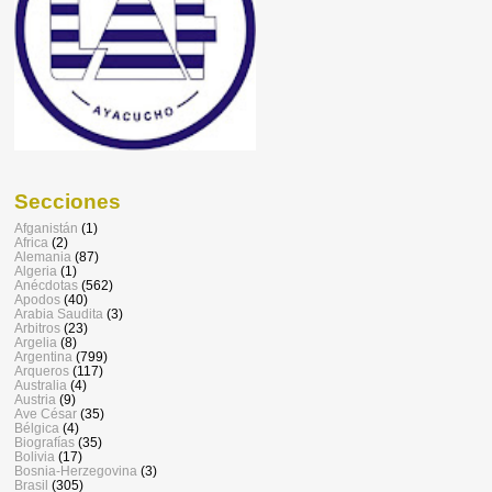
Secciones
Afganistán
(1)
Africa
(2)
Alemania
(87)
Algeria
(1)
Anécdotas
(562)
Apodos
(40)
Arabia Saudita
(3)
Arbitros
(23)
Argelia
(8)
Argentina
(799)
Arqueros
(117)
Australia
(4)
Austria
(9)
Ave César
(35)
Bélgica
(4)
Biografías
(35)
Bolivia
(17)
Bosnia-Herzegovina
(3)
Brasil
(305)