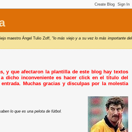
a
iejo maestro Ángel Tulio Zoff,
"lo más viejo y a su vez lo más importante de
, y que afectaron la plantilla de este blog hay textos
a dicho inconveniente es hacer click en el título del
a entrada. Muchas gracias y disculpas por la molestia
saben lo que es una pelota de fútbol.