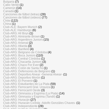
Bulgaria
(7)
Cabo Verde
(1)
Camerún
(14)
Canadá
(1)
Canciones de fútbol (letras)
(28)
Canciones de fútbol (videos)
(77)
Chile
(122)
China
(1)
Club-ALE: Bayern Munich
(2)
Club-ALE: Hamburgo
(6)
Club-ARG: All Boys
(1)
Club-ARG: Almirante Brown
(1)
Club-ARG: Argentinos Juniors
(15)
Club-ARG: Arsenal
(2)
Club-ARG: Atlanta
(3)
Club-ARG: Banfield
(4)
Club-ARG: Belgrano de Córdoba
(4)
Club-ARG: Boca Juniors
(110)
Club-ARG: Central Córdoba
(1)
Club-ARG: Chacarita Juniors
(3)
Club-ARG: Chaco For Ever
(2)
Club-ARG: Colón de Santa Fe
(1)
Club-ARG: Defensores de Belgrano
(1)
Club-ARG: Deportivo Alvear -General Alvear-
(1)
Club-ARG: Deportivo Morón
(1)
Club-ARG: El Porvenir
(1)
Club-ARG: Estudiantes de La Plata
(59)
Club-ARG: Ferrocarril Gral. Urquiza
(1)
Club-ARG: Ferrocarril Oeste
(3)
Club-ARG: Gimnasia y Esgrima (La Plata)
(14)
Club-ARG: Gimnasia y Esgrima (Tandil)
(1)
Club-ARG: Huracán
(27)
Club-ARG: Huracán Ciclista -Adolfo Gonzáles Chaves-
(1)
Club-ARG: Independiente
(28)