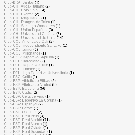
Club-BRA: Santos
(4)
Club-CHI: Audax Italiano
(2)
Club-CHI: Colo Colo
(19)
Club-CHI: Everton
(2)
Club-CHI: Magallanes
(1)
Club-CHI: Rangers de Talca
(1)
Club-CHI: Santiago Wanderers
(1)
Club-CHI: Unión Española
(3)
Club-CHI: Universidad Católica
(3)
Club-CHI: Universidad de Chile
(14)
Club-COL: América de Cali
(2)
Club-COL: Independiente Santa Fe
(1)
Club-COL: Junior
(1)
Club-COL: Millonarios
(1)
Club-COS: Deportivo Saprissa
(1)
Club-ECU: Barcelona
(2)
Club-ECU: Deportivo Quito
(1)
Club-ECU: Emelec
(1)
Club-ECU: Liga Deportiva Universitaria
(1)
Club-ESC: Celtic
(1)
Club-ESP: Athletic de Bilbao
(2)
Club-ESP: Atlético de Madrid
(9)
Club-ESP: Barcelona
(56)
Club-ESP: Cádiz
(2)
Club-ESP: Celta de Vigo
(1)
Club-ESP: Deportivo La Coruña
(1)
Club-ESP: Espanyol
(2)
Club-ESP: Getafe
(1)
Club-ESP: Osasuna
(2)
Club-ESP: Real Betis
(3)
Club-ESP: Real Madrid
(71)
Club-ESP: Real Murcia
(1)
Club-ESP: Real Oviedo
(1)
Club-ESP: Real Sociedad
(1)