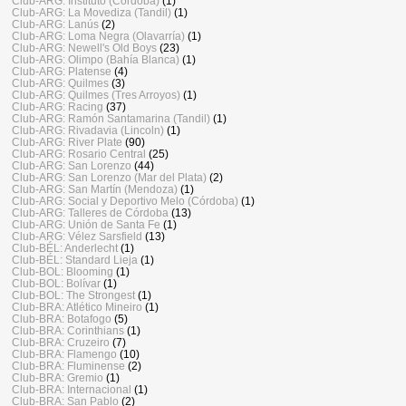
Club-ARG: Instituto (Córdoba)
(1)
Club-ARG: La Movediza (Tandil)
(1)
Club-ARG: Lanús
(2)
Club-ARG: Loma Negra (Olavarría)
(1)
Club-ARG: Newell's Old Boys
(23)
Club-ARG: Olimpo (Bahía Blanca)
(1)
Club-ARG: Platense
(4)
Club-ARG: Quilmes
(3)
Club-ARG: Quilmes (Tres Arroyos)
(1)
Club-ARG: Racing
(37)
Club-ARG: Ramón Santamarina (Tandil)
(1)
Club-ARG: Rivadavia (Lincoln)
(1)
Club-ARG: River Plate
(90)
Club-ARG: Rosario Central
(25)
Club-ARG: San Lorenzo
(44)
Club-ARG: San Lorenzo (Mar del Plata)
(2)
Club-ARG: San Martín (Mendoza)
(1)
Club-ARG: Social y Deportivo Melo (Córdoba)
(1)
Club-ARG: Talleres de Córdoba
(13)
Club-ARG: Unión de Santa Fe
(1)
Club-ARG: Vélez Sarsfield
(13)
Club-BÉL: Anderlecht
(1)
Club-BÉL: Standard Lieja
(1)
Club-BOL: Blooming
(1)
Club-BOL: Bolívar
(1)
Club-BOL: The Strongest
(1)
Club-BRA: Atlético Mineiro
(1)
Club-BRA: Botafogo
(5)
Club-BRA: Corinthians
(1)
Club-BRA: Cruzeiro
(7)
Club-BRA: Flamengo
(10)
Club-BRA: Fluminense
(2)
Club-BRA: Gremio
(1)
Club-BRA: Internacional
(1)
Club-BRA: San Pablo
(2)