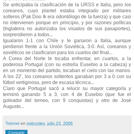
Se anticipaba la clasificación de la URSS e Italia, pero los
coreanos, cuyo plantel estaba integrado por militares
solteros (Pak Doo Ik era odontólogo de la fuerza) y que casi
no intervienen porque en principio, y por razones políticas
(Inglaterra no autorizaba los visados de sus pasaportes),
sorprendieron a todos...
Igualaron 1-1 con Chile y le ganaron a Italia, aunque
perdieron frente a la Unión Soviética, 3-0. Así, coreanos y
soviéticos se clasificaron para los cuartos del final...
A Corea del Norte le tocaba enfrentar, en cuartos, a la
poderosa Portugal (con su estrella Eusebio a la cabeza) y
en un momento del partido, tocaban el cielo con las manos.
A los 22’, los coreanos solteritos ganaban por 3 a 0 con su
fútbol vertiginoso, pero de escasa técnica...
Claro que Portugal sacó a relucir su mayor categoría y
terminó ganando 5 a 3, con 4 de Eusebio (que fue el
goleador del torneo, con 9 conquistas) y otro de José
Augusto...
Totonet
en
miércoles, julio 23, 2008
Compartir