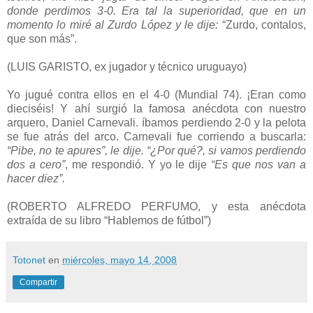
donde perdimos 3-0. Era tal la superioridad, que en un
momento lo miré al Zurdo López y le dije:
“Zurdo, contalos,
que son más”.
(LUIS GARISTO, ex jugador y técnico uruguayo)
Yo jugué contra ellos en el 4-0 (Mundial 74). ¡Eran como
dieciséis! Y ahí surgió la famosa anécdota con nuestro
arquero, Daniel Carnevali. íbamos perdiendo 2-0 y la pelota
se fue atrás del arco. Carnevali fue corriendo a buscarla:
“Pibe, no te apures”, le dije. “¿Por qué?, si vamos perdiendo
dos a cero”
, me respondió. Y yo le dije
“Es que nos van a
hacer diez”.
(ROBERTO ALFREDO PERFUMO, y esta anécdota
extraída de su libro “Hablemos de fútbol”)
Totonet
en
miércoles, mayo 14, 2008
Compartir