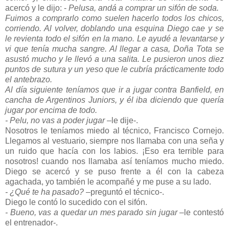
acercó y le dijo: -
Pelusa, andá a comprar un sifón de soda.
Fuimos a comprarlo como suelen hacerlo todos los chicos,
corriendo. Al volver, doblando una esquina Diego cae y se
le revienta todo el sifón en la mano. Le ayudé a levantarse y
vi que tenía mucha sangre. Al llegar a casa, Doña Tota se
asustó mucho y le llevó a una salita. Le pusieron unos diez
puntos de sutura y un yeso que le cubría prácticamente todo
el antebrazo.
Al día siguiente teníamos que ir a jugar contra Banfield, en
cancha de Argentinos Juniors, y él iba diciendo que quería
jugar por encima de todo.
- Pelu, no vas a poder jugar
–le dije-.
Nosotros le teníamos miedo al técnico, Francisco Cornejo.
Llegamos al vestuario, siempre nos llamaba con una seña y
un ruido que hacía con los labios. ¡Eso era terrible para
nosotros! cuando nos llamaba así teníamos mucho miedo.
Diego se acercó y se puso frente a él con la cabeza
agachada, yo también le acompañé y me puse a su lado.
- ¿Qué te ha pasado?
–preguntó el técnico-.
Diego le contó lo sucedido con el sifón.
- Bueno, vas a quedar un mes parado sin jugar
–le contestó
el entrenador-.