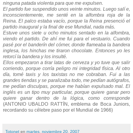
ninguna patada violenta para que me expulsen.
El partido fue suspendido unos veinte minutos. Luego salí e,
inconscientemente, me senté en la alfombra roja de la
Reina. El palco estaba vacío, porque la Reina presenció el
partido inaugural y la final de ese Mundial, nada más.
Estuve unos siete u ocho minutos sentado en la alfombra,
viendo el partido. De ahí me fui para el vestuario. Cuando
pasé por el banderín del córner, donde flameaba la bandera
inglesa, los hinchas me tiraron chocolate. Entonces yo les
retorcí la bandera y los insulté.
Ellos empezaron a tirar latas de cerveza y yo tuve que salir
corriendo, porque corría peligro mi integridad física. Al otro
día, tomé taxis y los taxistas no me cobraban. Fui a las
grandes tiendas y se paralizaba todo, me pedían autógrafos,
me pedían disculpas, porque me habían expulsado mal. El
inglés es un tipo muy particular, porque quiere ganar pero
quiere ganar dentro de la lógica, como corresponde
(ANTONIO UBALDO RATTÍN, emblema de Boca Juniors,
recordando su célebre paso por el Mundial de 1966)
Totonet
en
martes, noviembre 20, 2007