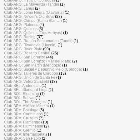
Club-ARG: Instituto (Córdoba)
(1)
Club-ARG: La Movediza (Tandil)
(1)
Club-ARG: Lanús
(2)
Club-ARG: Loma Negra (Olavarría)
(1)
Club-ARG: Newell's Old Boys
(23)
Club-ARG: Olimpo (Bahía Blanca)
(1)
Club-ARG: Platense
(4)
Club-ARG: Quilmes
(3)
Club-ARG: Quilmes (Tres Arroyos)
(1)
Club-ARG: Racing
(37)
Club-ARG: Ramón Santamarina (Tandil)
(1)
Club-ARG: Rivadavia (Lincoln)
(1)
Club-ARG: River Plate
(90)
Club-ARG: Rosario Central
(25)
Club-ARG: San Lorenzo
(44)
Club-ARG: San Lorenzo (Mar del Plata)
(2)
Club-ARG: San Martín (Mendoza)
(1)
Club-ARG: Social y Deportivo Melo (Córdoba)
(1)
Club-ARG: Talleres de Córdoba
(13)
Club-ARG: Unión de Santa Fe
(1)
Club-ARG: Vélez Sarsfield
(13)
Club-BÉL: Anderlecht
(1)
Club-BÉL: Standard Lieja
(1)
Club-BOL: Blooming
(1)
Club-BOL: Bolívar
(1)
Club-BOL: The Strongest
(1)
Club-BRA: Atlético Mineiro
(1)
Club-BRA: Botafogo
(5)
Club-BRA: Corinthians
(1)
Club-BRA: Cruzeiro
(7)
Club-BRA: Flamengo
(10)
Club-BRA: Fluminense
(2)
Club-BRA: Gremio
(1)
Club-BRA: Internacional
(1)
Club-BRA: San Pablo
(2)