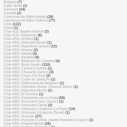
Bulgaria
(7)
Cabo Verde
(1)
Camerún
(14)
Canadá
(1)
Canciones de fútbol (letras)
(28)
Canciones de fútbol (videos)
(77)
Chile
(122)
China
(1)
Club-ALE: Bayern Munich
(2)
Club-ALE: Hamburgo
(6)
Club-ARG: All Boys
(1)
Club-ARG: Almirante Brown
(1)
Club-ARG: Argentinos Juniors
(15)
Club-ARG: Arsenal
(2)
Club-ARG: Atlanta
(3)
Club-ARG: Banfield
(4)
Club-ARG: Belgrano de Córdoba
(4)
Club-ARG: Boca Juniors
(110)
Club-ARG: Central Córdoba
(1)
Club-ARG: Chacarita Juniors
(3)
Club-ARG: Chaco For Ever
(2)
Club-ARG: Colón de Santa Fe
(1)
Club-ARG: Defensores de Belgrano
(1)
Club-ARG: Deportivo Alvear -General Alvear-
(1)
Club-ARG: Deportivo Morón
(1)
Club-ARG: El Porvenir
(1)
Club-ARG: Estudiantes de La Plata
(59)
Club-ARG: Ferrocarril Gral. Urquiza
(1)
Club-ARG: Ferrocarril Oeste
(3)
Club-ARG: Gimnasia y Esgrima (La Plata)
(14)
Club-ARG: Gimnasia y Esgrima (Tandil)
(1)
Club-ARG: Huracán
(27)
Club-ARG: Huracán Ciclista -Adolfo Gonzáles Chaves-
(1)
Club-ARG: Independiente
(28)