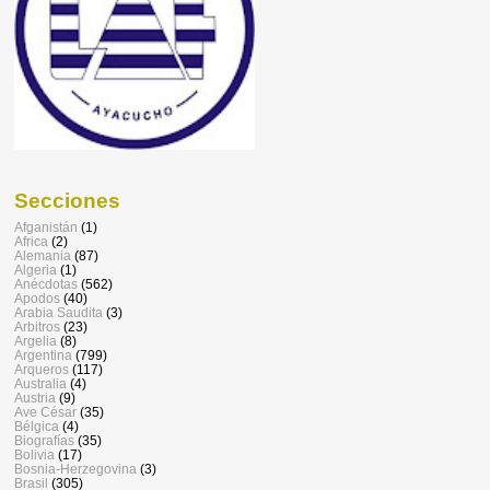
Secciones
Afganistán
(1)
Africa
(2)
Alemania
(87)
Algeria
(1)
Anécdotas
(562)
Apodos
(40)
Arabia Saudita
(3)
Arbitros
(23)
Argelia
(8)
Argentina
(799)
Arqueros
(117)
Australia
(4)
Austria
(9)
Ave César
(35)
Bélgica
(4)
Biografías
(35)
Bolivia
(17)
Bosnia-Herzegovina
(3)
Brasil
(305)