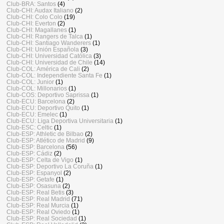
Club-BRA: Santos
(4)
Club-CHI: Audax Italiano
(2)
Club-CHI: Colo Colo
(19)
Club-CHI: Everton
(2)
Club-CHI: Magallanes
(1)
Club-CHI: Rangers de Talca
(1)
Club-CHI: Santiago Wanderers
(1)
Club-CHI: Unión Española
(3)
Club-CHI: Universidad Católica
(3)
Club-CHI: Universidad de Chile
(14)
Club-COL: América de Cali
(2)
Club-COL: Independiente Santa Fe
(1)
Club-COL: Junior
(1)
Club-COL: Millonarios
(1)
Club-COS: Deportivo Saprissa
(1)
Club-ECU: Barcelona
(2)
Club-ECU: Deportivo Quito
(1)
Club-ECU: Emelec
(1)
Club-ECU: Liga Deportiva Universitaria
(1)
Club-ESC: Celtic
(1)
Club-ESP: Athletic de Bilbao
(2)
Club-ESP: Atlético de Madrid
(9)
Club-ESP: Barcelona
(56)
Club-ESP: Cádiz
(2)
Club-ESP: Celta de Vigo
(1)
Club-ESP: Deportivo La Coruña
(1)
Club-ESP: Espanyol
(2)
Club-ESP: Getafe
(1)
Club-ESP: Osasuna
(2)
Club-ESP: Real Betis
(3)
Club-ESP: Real Madrid
(71)
Club-ESP: Real Murcia
(1)
Club-ESP: Real Oviedo
(1)
Club-ESP: Real Sociedad
(1)